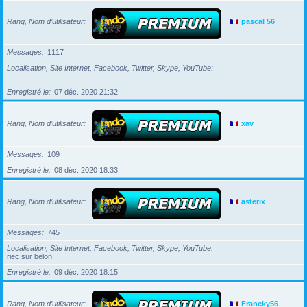
Rang, Nom d’utilisateur
pascal 56
Messages
1117
Localisation, Site Internet, Facebook, Twitter, Skype, YouTube
..
Enregistré le
07 déc. 2020 21:32
Rang, Nom d’utilisateur
xav
Messages
109
Enregistré le
08 déc. 2020 18:33
Rang, Nom d’utilisateur
asterix
Messages
745
Localisation, Site Internet, Facebook, Twitter, Skype, YouTube
riec sur belon
Enregistré le
09 déc. 2020 18:15
Rang, Nom d’utilisateur
Francky56