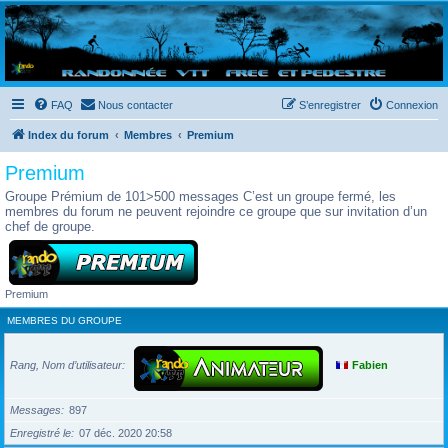
Randovttfree.fr
Bienvenue sur le site des randos vtt et pédestre de Bretagne . Bonne navigation sur le site
et bonnes randos dans l'Ouest !
FAQ
Nous contacter
S’enregistrer
Connexion
Index du forum
Membres
Premium
Premium
Groupe Prémium de 101>500 messages C’est un groupe fermé, les
membres du forum ne peuvent rejoindre ce groupe que sur invitation d’un
chef de groupe.
Premium
MEMBRES DU GROUPE
Rang, Nom d’utilisateur
Fabien
Messages
897
Enregistré le
07 déc. 2020 20:58