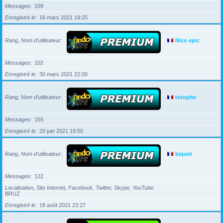
Messages
109
Enregistré le
16 mars 2021 19:25
Rang, Nom d’utilisateur
Nico epic
Messages
102
Enregistré le
30 mars 2021 22:00
Rang, Nom d’utilisateur
totophe
Messages
155
Enregistré le
20 juin 2021 19:50
Rang, Nom d’utilisateur
biquet
Messages
122
Localisation, Site Internet, Facebook, Twitter, Skype, YouTube
BRUZ
Enregistré le
18 août 2021 23:27