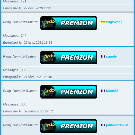
Messages
191
Enregistré le
27 déc. 2020 11:21
Rang, Nom d’utilisateur
zugzwang
Messages
244
Enregistré le
26 janv. 2021 18:38
Rang, Nom d’utilisateur
squale
Messages
365
Enregistré le
21 févr. 2021 16:45
Rang, Nom d’utilisateur
Moos35
Messages
358
Enregistré le
02 mars 2021 22:52
Rang, Nom d’utilisateur
jolitorax35220