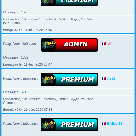
Messages
157
Localisation, Site Internet, Facebook, Twitter, Skype, YouTube
BZH centre
Enregistré le
11 déc. 2020 23:00
Rang, Nom d’utilisateur
sil
Messages
1352
Enregistré le
11 déc. 2020 23:07
Rang, Nom d’utilisateur
Jm29
Messages
374
Localisation, Site Internet, Facebook, Twitter, Skype, YouTube
Quimper
Enregistré le
19 déc. 2020 07:13
Rang, Nom d’utilisateur
Bisiklet35