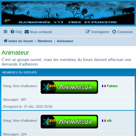
Randovttfree.fr
Bienvenue sur le site des randos vtt et pédestre de Bretagne . Bonne navigation sur le site
et bonnes randos dans l'Ouest !
FAQ
Nous contacter
S’enregistrer
Connexion
Index du forum
Membres
Animateur
Animateur
C’est un groupe ouvert, mais les membres du forum doivent effectuer une
demande d’adhésion.
MEMBRES DU GROUPE
Rang, Nom d’utilisateur
Fabien
Messages
897
Enregistré le
07 déc. 2020 20:58
Rang, Nom d’utilisateur
alb
Messages
224