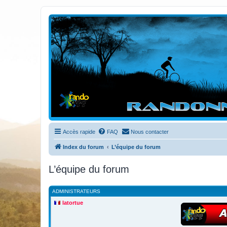
Randovttfree.fr
Bienvenue sur le site des randos vtt et pédestre de Bretagne . Bonne na
Accès rapide
FAQ
Nous contacter
Index du forum
L’équipe du forum
L’équipe du forum
ADMINISTRATEURS
latortue