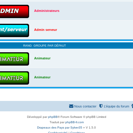
Administrateurs
Admin serveur
RANG
GROUPE PAR DÉFAUT
Animateur
Animateur
Nous contacter
L’équipe du forum
Développé par
phpBB
® Forum Software © phpBB Limited
Traduit par
phpBB-fr.com
Drapeaux des Pays par Sylver35
» V 1.5.0
Confidentialité
|
Conditions