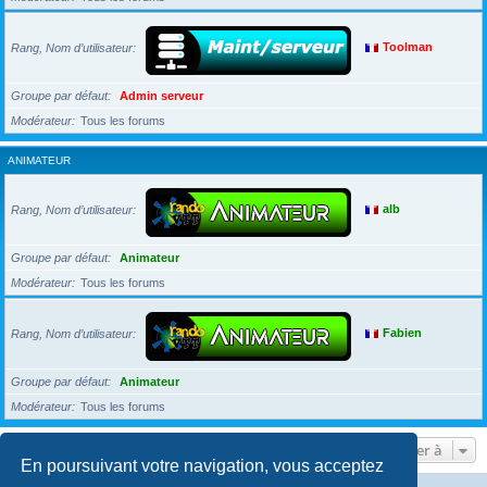
Rang, Nom d’utilisateur
Toolman
Groupe par défaut
Admin serveur
Modérateur
Tous les forums
ANIMATEUR
Rang, Nom d’utilisateur
alb
Groupe par défaut
Animateur
Modérateur
Tous les forums
Rang, Nom d’utilisateur
Fabien
Groupe par défaut
Animateur
Modérateur
Tous les forums
Aller à
En poursuivant votre navigation, vous acceptez