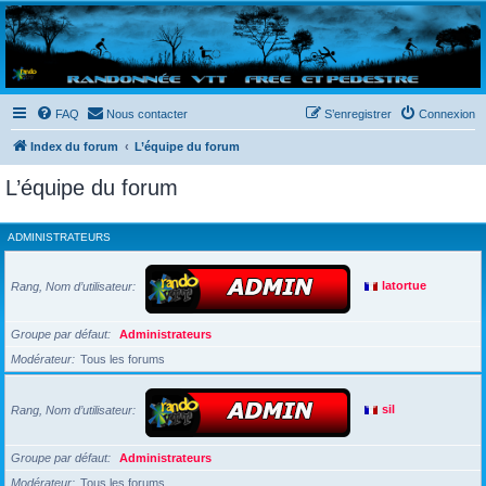
Randovttfree.fr
Bienvenue sur le site des randos vtt et pédestre de Bretagne . Bonne navigation sur le site
et bonnes randos dans l'Ouest !
FAQ
Nous contacter
S’enregistrer
Connexion
Index du forum
L’équipe du forum
L’équipe du forum
ADMINISTRATEURS
Rang, Nom d’utilisateur
latortue
Groupe par défaut
Administrateurs
Modérateur
Tous les forums
Rang, Nom d’utilisateur
sil
Groupe par défaut
Administrateurs
Modérateur
Tous les forums