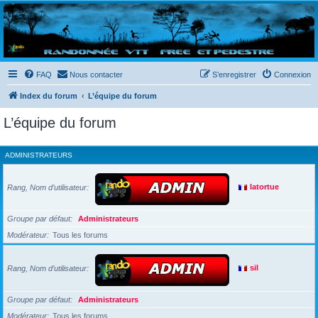
Randovttfree.fr
Bienvenue sur le site des randos vtt et pédestre de Bretagne . Bonne navigation sur le site
et bonnes randos dans l'Ouest !
FAQ
Nous contacter
S’enregistrer
Connexion
Index du forum
L’équipe du forum
L’équipe du forum
ADMINISTRATEURS
Rang, Nom d’utilisateur
latortue
Groupe par défaut
Administrateurs
Modérateur
Tous les forums
Rang, Nom d’utilisateur
sil
Groupe par défaut
Administrateurs
Modérateur
Tous les forums