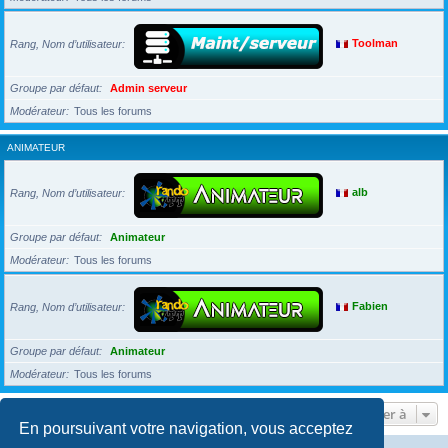
Rang, Nom d’utilisateur
Toolman
Groupe par défaut
Admin serveur
Modérateur
Tous les forums
ANIMATEUR
Rang, Nom d’utilisateur
alb
Groupe par défaut
Animateur
Modérateur
Tous les forums
Rang, Nom d’utilisateur
Fabien
Groupe par défaut
Animateur
Modérateur
Tous les forums
Aller à
En poursuivant votre navigation, vous acceptez