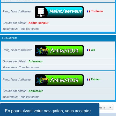
Rang, Nom d’utilisateur
Toolman
Groupe par défaut
Admin serveur
Modérateur
Tous les forums
ANIMATEUR
Rang, Nom d’utilisateur
alb
Groupe par défaut
Animateur
Modérateur
Tous les forums
Rang, Nom d’utilisateur
Fabien
Groupe par défaut
Animateur
Modérateur
Tous les forums
Aller à
En poursuivant votre navigation, vous acceptez