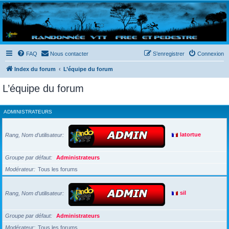
Randovttfree.fr
Bienvenue sur le site des randos vtt et pédestre de Bretagne . Bonne navigation sur le site
et bonnes randos dans l'Ouest !
FAQ
Nous contacter
S’enregistrer
Connexion
Index du forum
L’équipe du forum
L’équipe du forum
ADMINISTRATEURS
Rang, Nom d’utilisateur
latortue
Groupe par défaut
Administrateurs
Modérateur
Tous les forums
Rang, Nom d’utilisateur
sil
Groupe par défaut
Administrateurs
Modérateur
Tous les forums