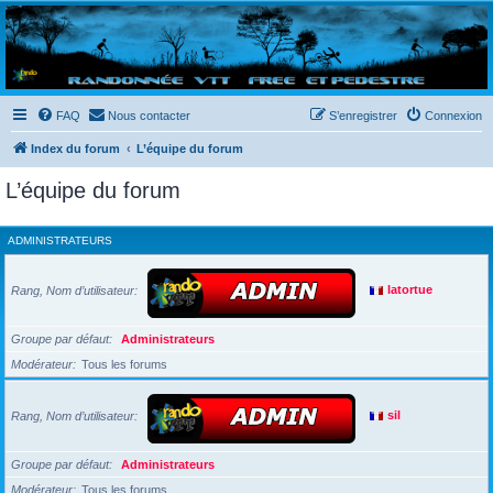
Randovttfree.fr
Bienvenue sur le site des randos vtt et pédestre de Bretagne . Bonne navigation sur le site
et bonnes randos dans l'Ouest !
FAQ
Nous contacter
S’enregistrer
Connexion
Index du forum
L’équipe du forum
L’équipe du forum
ADMINISTRATEURS
Rang, Nom d’utilisateur
latortue
Groupe par défaut
Administrateurs
Modérateur
Tous les forums
Rang, Nom d’utilisateur
sil
Groupe par défaut
Administrateurs
Modérateur
Tous les forums