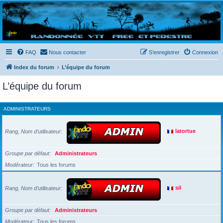
Randovttfree.fr
Bienvenue sur le site des randos vtt et pédestre de Bretagne . Bonne navigation sur le site
et bonnes randos dans l'Ouest !
FAQ
Nous contacter
S’enregistrer
Connexion
Index du forum
L’équipe du forum
L’équipe du forum
ADMINISTRATEURS
Rang, Nom d’utilisateur
latortue
Groupe par défaut
Administrateurs
Modérateur
Tous les forums
Rang, Nom d’utilisateur
sil
Groupe par défaut
Administrateurs
Modérateur
Tous les forums