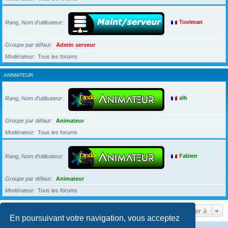
Rang, Nom d’utilisateur
Toolman
Groupe par défaut
Admin serveur
Modérateur
Tous les forums
ANIMATEUR
Rang, Nom d’utilisateur
alb
Groupe par défaut
Animateur
Modérateur
Tous les forums
Rang, Nom d’utilisateur
Fabien
Groupe par défaut
Animateur
Modérateur
Tous les forums
Aller à
En poursuivant votre navigation, vous acceptez