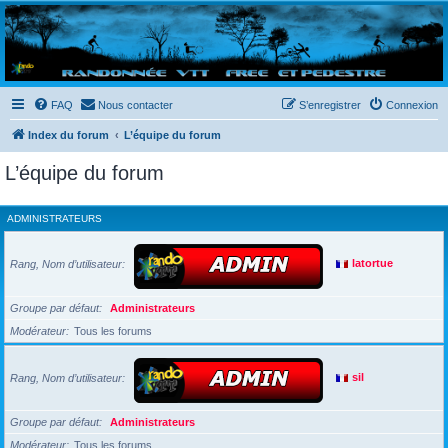
Randovttfree.fr
Bienvenue sur le site des randos vtt et pédestre de Bretagne . Bonne navigation sur le site
et bonnes randos dans l'Ouest !
FAQ
Nous contacter
S’enregistrer
Connexion
Index du forum
L’équipe du forum
L’équipe du forum
ADMINISTRATEURS
Rang, Nom d’utilisateur
latortue
Groupe par défaut
Administrateurs
Modérateur
Tous les forums
Rang, Nom d’utilisateur
sil
Groupe par défaut
Administrateurs
Modérateur
Tous les forums