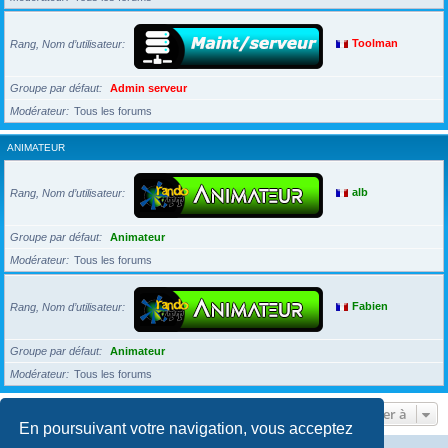
Rang, Nom d’utilisateur
Toolman
Groupe par défaut
Admin serveur
Modérateur
Tous les forums
ANIMATEUR
Rang, Nom d’utilisateur
alb
Groupe par défaut
Animateur
Modérateur
Tous les forums
Rang, Nom d’utilisateur
Fabien
Groupe par défaut
Animateur
Modérateur
Tous les forums
Aller à
En poursuivant votre navigation, vous acceptez