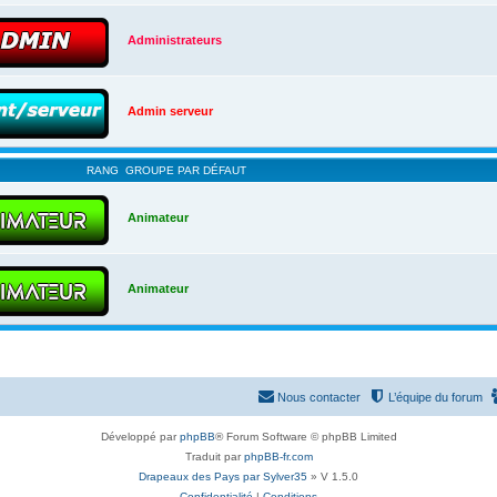
Administrateurs
Admin serveur
RANG
GROUPE PAR DÉFAUT
Animateur
Animateur
Nous contacter
L’équipe du forum
Développé par
phpBB
® Forum Software © phpBB Limited
Traduit par
phpBB-fr.com
Drapeaux des Pays par Sylver35
» V 1.5.0
Confidentialité
|
Conditions