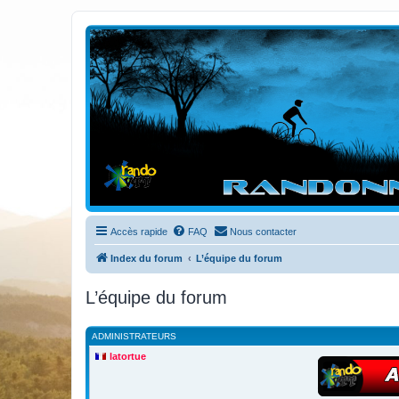
Randovttfree.fr
Bienvenue sur le site des randos vtt et pédestre de Bretagne . Bonne na
Accès rapide
FAQ
Nous contacter
Index du forum
L’équipe du forum
L’équipe du forum
ADMINISTRATEURS
latortue