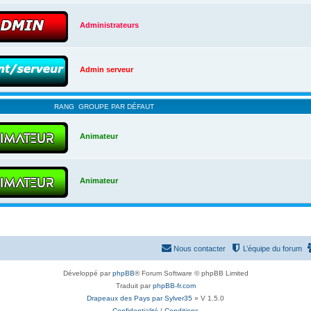
Administrateurs
Admin serveur
RANG
GROUPE PAR DÉFAUT
Animateur
Animateur
Nous contacter
L’équipe du forum
Développé par
phpBB
® Forum Software © phpBB Limited
Traduit par
phpBB-fr.com
Drapeaux des Pays par Sylver35
» V 1.5.0
Confidentialité
|
Conditions