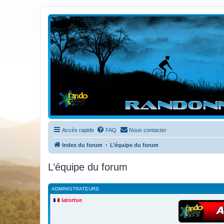
Randovttfree.fr
Bienvenue sur le site des randos vtt et pédestre de Bretagne . Bonne na
Accès rapide
FAQ
Nous contacter
Index du forum
L’équipe du forum
L’équipe du forum
ADMINISTRATEURS
latortue