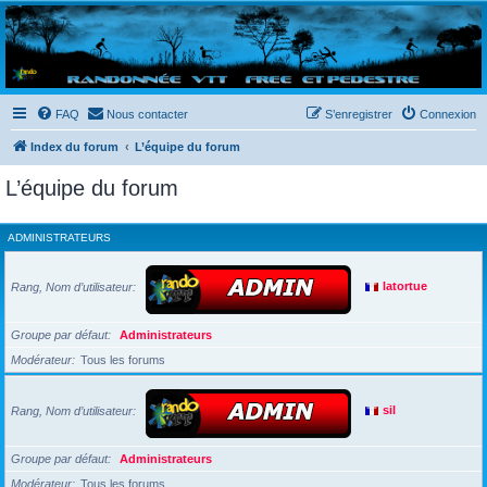
Randovttfree.fr
Bienvenue sur le site des randos vtt et pédestre de Bretagne . Bonne navigation sur le site
et bonnes randos dans l'Ouest !
FAQ
Nous contacter
S’enregistrer
Connexion
Index du forum
L’équipe du forum
L’équipe du forum
ADMINISTRATEURS
Rang, Nom d’utilisateur
latortue
Groupe par défaut
Administrateurs
Modérateur
Tous les forums
Rang, Nom d’utilisateur
sil
Groupe par défaut
Administrateurs
Modérateur
Tous les forums