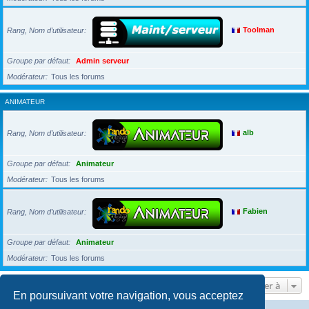
Rang, Nom d’utilisateur
Toolman
Groupe par défaut
Admin serveur
Modérateur
Tous les forums
ANIMATEUR
Rang, Nom d’utilisateur
alb
Groupe par défaut
Animateur
Modérateur
Tous les forums
Rang, Nom d’utilisateur
Fabien
Groupe par défaut
Animateur
Modérateur
Tous les forums
Aller à
En poursuivant votre navigation, vous acceptez