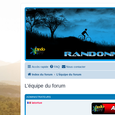
Randovttfree.fr
Bienvenue sur le site des randos vtt et pédestre de Bretagne . Bonne na
Accès rapide
FAQ
Nous contacter
Index du forum
L’équipe du forum
L’équipe du forum
ADMINISTRATEURS
latortue