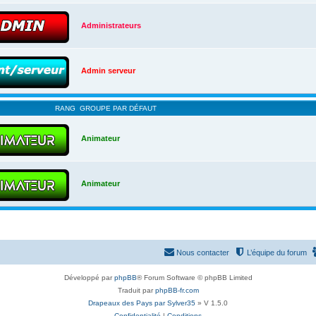
Administrateurs
Admin serveur
RANG
GROUPE PAR DÉFAUT
Animateur
Animateur
Nous contacter
L’équipe du forum
Développé par
phpBB
® Forum Software © phpBB Limited
Traduit par
phpBB-fr.com
Drapeaux des Pays par Sylver35
» V 1.5.0
Confidentialité
|
Conditions