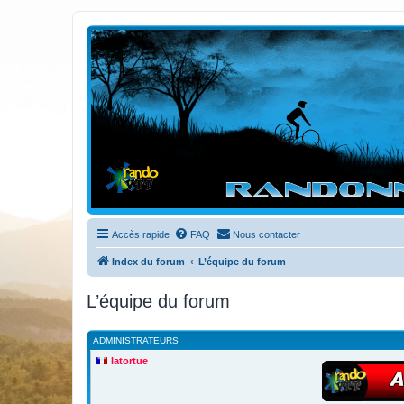
Randovttfree.fr
Bienvenue sur le site des randos vtt et pédestre de Bretagne . Bonne na
Accès rapide
FAQ
Nous contacter
Index du forum
L’équipe du forum
L’équipe du forum
ADMINISTRATEURS
latortue