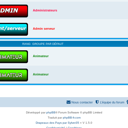
Administrateurs
Admin serveur
RANG
GROUPE PAR DÉFAUT
Animateur
Animateur
Nous contacter
L’équipe du forum
Développé par
phpBB
® Forum Software © phpBB Limited
Traduit par
phpBB-fr.com
Drapeaux des Pays par Sylver35
» V 1.5.0
Confidentialité
|
Conditions