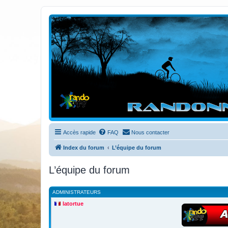
Randovttfree.fr
Bienvenue sur le site des randos vtt et pédestre de Bretagne . Bonne na
Accès rapide
FAQ
Nous contacter
Index du forum
L’équipe du forum
L’équipe du forum
ADMINISTRATEURS
latortue