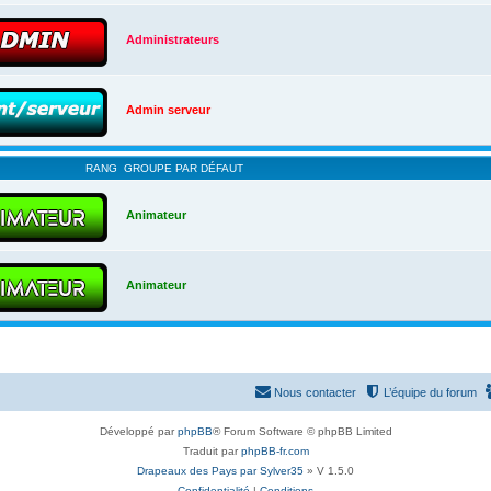
Administrateurs
Admin serveur
RANG
GROUPE PAR DÉFAUT
Animateur
Animateur
Nous contacter
L’équipe du forum
Développé par
phpBB
® Forum Software © phpBB Limited
Traduit par
phpBB-fr.com
Drapeaux des Pays par Sylver35
» V 1.5.0
Confidentialité
|
Conditions