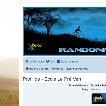
Randovttfree.fr
Bienvenue sur le site des randos vtt et pédestre de Bretagne . Bonne na
Accès rapide
FAQ
Nous contacter
Index du forum
Membres
Ecole Le Pré Vert
Profil de - Ecole Le Pré Vert
Nom d’utilisateur :
Ecole Le Pré
Rang :
Membre