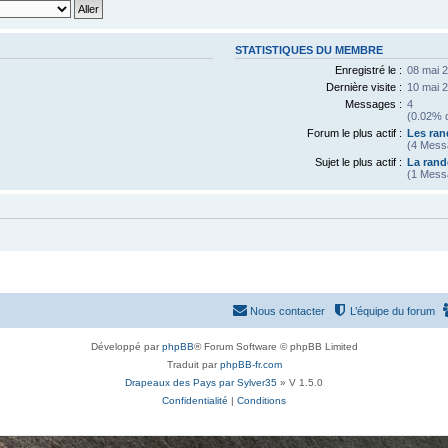
STATISTIQUES DU MEMBRE
Enregistré le :
08 mai 
Dernière visite :
10 mai 
Messages :
4
(0.02% d
Forum le plus actif :
Les ran
(4 Mess
Sujet le plus actif :
La rand
(1 Mess
Nous contacter
L’équipe du forum
Développé par
phpBB
® Forum Software © phpBB Limited
Traduit par
phpBB-fr.com
Drapeaux des Pays par Sylver35
» V 1.5.0
Confidentialité
|
Conditions