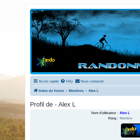
Randovttfree.fr
Bienvenue sur le site des randos vtt et pédestre de Bretagne . Bonne na
Accès rapide
FAQ
Nous contacter
Index du forum
Membres
Alex L
Profil de - Alex L
Nom d’utilisateur :
Alex L
Rang :
Membre