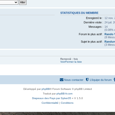
STATISTIQUES DU MEMBRE
Enregistré le :
12 nov. 
Dernière visite :
24 juil. 
Messages :
14
(0.08% d
Forum le plus actif :
Rando 
(8 Mess
Sujet le plus actif :
Randuro
(3 Mess
Remercié : fois
Voir/Fermer la liste
Nous contacter
L’équipe du forum
Développé par
phpBB
® Forum Software © phpBB Limited
Traduit par
phpBB-fr.com
Drapeaux des Pays par Sylver35
» V 1.5.0
Confidentialité
|
Conditions