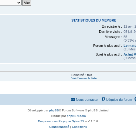
STATISTIQUES DU MEMBRE
Enregistré le :
12 avr. 
Dernière visite :
05 juil. 
Messages :
55
(0.33% d
Forum le plus actif :
Le mato
(13 Mes
Sujet le plus actif :
Achat 
(9 Mess
Remercié : fois
Voir/Fermer la liste
Nous contacter
L’équipe du forum
Développé par
phpBB
® Forum Software © phpBB Limited
Traduit par
phpBB-fr.com
Drapeaux des Pays par Sylver35
» V 1.5.0
Confidentialité
|
Conditions