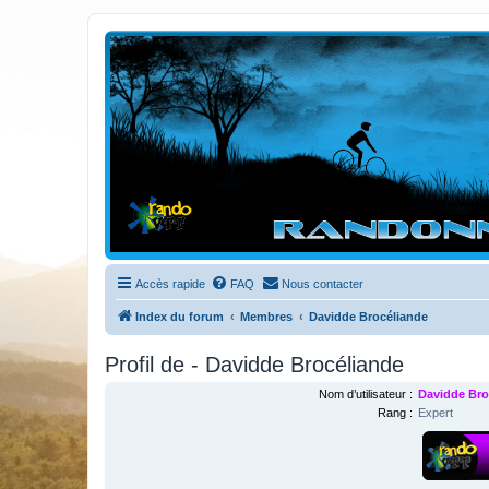
Randovttfree.fr
Bienvenue sur le site des randos vtt et pédestre de Bretagne . Bonne na
Accès rapide
FAQ
Nous contacter
Index du forum
Membres
Davidde Brocéliande
Profil de - Davidde Brocéliande
Nom d’utilisateur :
Davidde Bro
Rang :
Expert