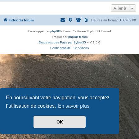
Aller à
Index du forum
Heures au format
UTC+02:00
Développé par
phpBB
® Forum Software © phpBB Limited
Traduit par
phpBB-fr.com
Drapeaux des Pays par Sylver35
» V 1.5.0
Confidentialité
|
Conditions
En poursuivant votre navigation, vous acceptez
l’utilisation de cookies.
En savoir plus
OK