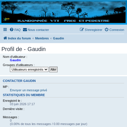
Randovttfree.fr
Bienvenue sur le site des randos vtt et pédestre de Bretagne . Bonne navigation sur le site
et bonnes randos dans l'Ouest !
FAQ
Nous contacter
S’enregistrer
Connexion
Index du forum
Membres
Gaudin
Profil de - Gaudin
Nom d’utilisateur :
Gaudin
Groupes d’utilisateurs :
CONTACTER GAUDIN
MP :
Envoyer un message privé
STATISTIQUES DU MEMBRE
Enregistré le :
03 juin 2026 17:17
Dernière visite :
-
Messages :
0
(0.00% de tous les messages / 0.00 messages par jour)