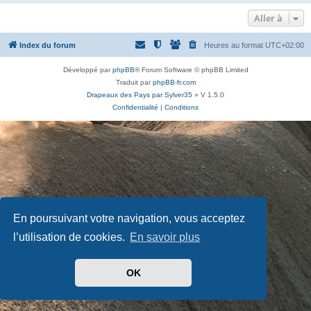
Aller à
Index du forum
Heures au format
UTC+02:00
Développé par
phpBB
® Forum Software © phpBB Limited
Traduit par
phpBB-fr.com
Drapeaux des Pays par Sylver35
» V 1.5.0
Confidentialité
|
Conditions
En poursuivant votre navigation, vous acceptez
l’utilisation de cookies.
En savoir plus
OK