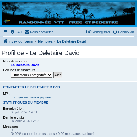
Randovttfree.fr
Bienvenue sur le site des randos vtt et pédestre de Bretagne . Bonne navigation sur le site
et bonnes randos dans l'Ouest !
FAQ
Nous contacter
S’enregistrer
Connexion
Index du forum
Membres
Le Deletaire David
Profil de - Le Deletaire David
Nom d’utilisateur :
Le Deletaire David
Groupes d’utilisateurs :
CONTACTER LE DELETAIRE DAVID
MP :
Envoyer un message privé
STATISTIQUES DU MEMBRE
Enregistré le :
05 juil. 2026 19:01
Dernière visite :
04 août 2026 12:53
Messages :
0
(0.00% de tous les messages / 0.00 messages par jour)