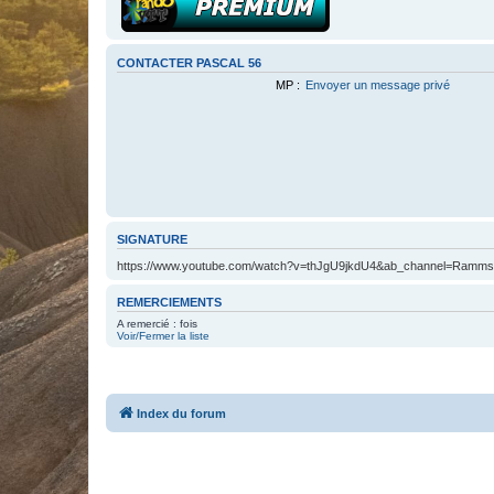
CONTACTER PASCAL 56
MP :
Envoyer un message privé
SIGNATURE
https://www.youtube.com/watch?v=thJgU9jkdU4&ab_channel=Rammste
REMERCIEMENTS
A remercié : fois
Voir/Fermer la liste
Index du forum