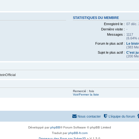
STATISTIQUES DU MEMBRE
Enregistré le :
07 déc.
Dernière visite :
-
Messages :
1117
(6.64% d
Forum le plus actif :
Le bist
(383 Me
Sujet le plus actif :
C'est ju
(200 Me
inOfficial
Remercié : fois
Voir/Fermer la liste
Nous contacter
L’équipe du forum
Développé par
phpBB
® Forum Software © phpBB Limited
Traduit par
phpBB-fr.com
Drapeaux des Pays par Sylver35
» V 1.5.0