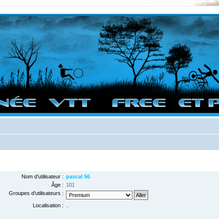
vigation sur le site et bonnes randos dans l'Ouest !
Nom d’utilisateur :
pascal 56
Âge :
101
Groupes d’utilisateurs :
Localisation :
..