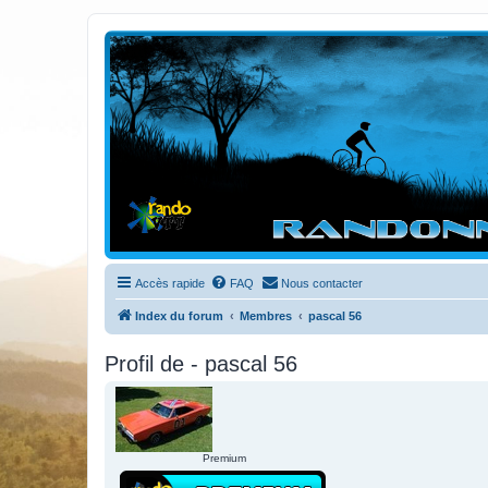
Randovttfree.fr
Bienvenue sur le site des randos vtt et pédestre de Bretagne . Bonne na
Accès rapide
FAQ
Nous contacter
Index du forum
Membres
pascal 56
Profil de - pascal 56
Premium