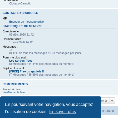
Localisation :
Clohars-Carnoët
CONTACTER BROKOF56
MP :
Envoyer un message privé
STATISTIQUES DU MEMBRE
Enregistré le :
07 déc. 2020 21:42
Dernière visite :
16 mai 2026 14:12
Messages :
18
(0.11% de tous les messages / 0.01 messages par jour)
Forum le plus actif :
Les randos frees
(8 Messages / 44.44% des messages du membre)
Sujet le plus actif :
[FREE] Free du gaulois !!
(7 Messages / 38.89% des messages du membre)
REMERCIEMENTS
Remercié : fois
Voir/Fermer la liste
Aller à
En poursuivant votre navigation, vous acceptez
Index du forum
Heures au format
UTC+02:00
l’utilisation de cookies.
En savoir plus