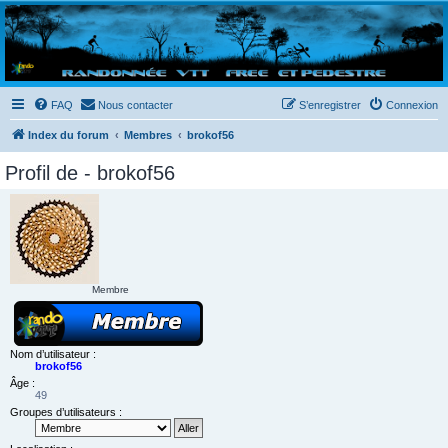
Randovttfree.fr
Bienvenue sur le site des randos vtt et pédestre de Bretagne . Bonne navigation sur le site
et bonnes randos dans l'Ouest !
FAQ
Nous contacter
S’enregistrer
Connexion
Index du forum
Membres
brokof56
Profil de - brokof56
Membre
Nom d’utilisateur :
brokof56
Âge :
49
Groupes d’utilisateurs :