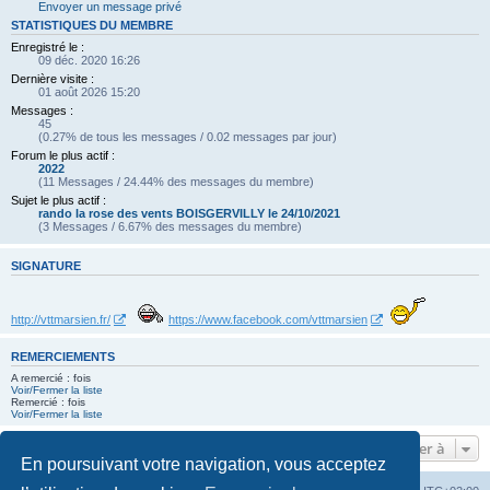
Envoyer un message privé
STATISTIQUES DU MEMBRE
Enregistré le :
09 déc. 2020 16:26
Dernière visite :
01 août 2026 15:20
Messages :
45
(0.27% de tous les messages / 0.02 messages par jour)
Forum le plus actif :
2022
(11 Messages / 24.44% des messages du membre)
Sujet le plus actif :
rando la rose des vents BOISGERVILLY le 24/10/2021
(3 Messages / 6.67% des messages du membre)
SIGNATURE
http://vttmarsien.fr/
https://www.facebook.com/vttmarsien
REMERCIEMENTS
A remercié : fois
Voir/Fermer la liste
Remercié : fois
Voir/Fermer la liste
Aller à
En poursuivant votre navigation, vous acceptez