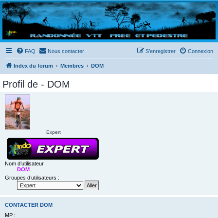
Randovttfree.fr
Bienvenue sur le site des randos vtt et pédestre de Bretagne . Bonne navigation sur le site
et bonnes randos dans l'Ouest !
FAQ
Nous contacter
S’enregistrer
Connexion
Index du forum
Membres
DOM
Profil de - DOM
Expert
Nom d’utilisateur :
DOM
Groupes d’utilisateurs :
CONTACTER DOM
MP :