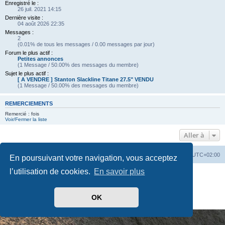
Enregistré le :
26 juil. 2021 14:15
Dernière visite :
04 août 2026 22:35
Messages :
2
(0.01% de tous les messages / 0.00 messages par jour)
Forum le plus actif :
Petites annonces
(1 Message / 50.00% des messages du membre)
Sujet le plus actif :
[ A VENDRE ] Stanton Slackline Titane 27.5" VENDU
(1 Message / 50.00% des messages du membre)
REMERCIEMENTS
Remercié : fois
Voir/Fermer la liste
Aller à
Index du forum
Heures au format
UTC+02:00
En poursuivant votre navigation, vous acceptez
l’utilisation de cookies.
En savoir plus
Développé par
phpBB
® Forum Software © phpBB Limited
Traduit par
phpBB-fr.com
Drapeaux des Pays par Sylver35
» V 1.5.0
OK
Confidentialité
|
Conditions