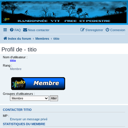
Randovttfree.fr
Bienvenue sur le site des randos vtt et pédestre de Bretagne . Bonne navigation sur le site
et bonnes randos dans l'Ouest !
FAQ
Nous contacter
S’enregistrer
Connexion
Index du forum
Membres
titio
Profil de - titio
Nom d’utilisateur :
titio
Rang :
Membre
Groupes d’utilisateurs :
CONTACTER TITIO
MP :
Envoyer un message privé
STATISTIQUES DU MEMBRE