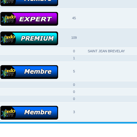
45
109
0
SAINT JEAN BREVELAY
1
5
0
0
0
3