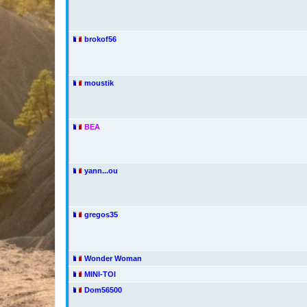
brokof56
moustik
BEA
yann...ou
gregos35
Wonder Woman
MINI-TOI
Dom56500