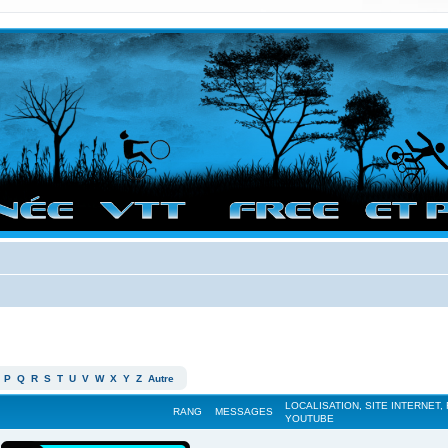
vigation sur le site et bonnes randos dans l'Ouest !
P
Q
R
S
T
U
V
W
X
Y
Z
Autre
LOCALISATION, SITE INTERNET,
RANG
MESSAGES
YOUTUBE