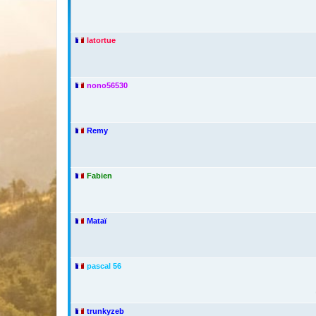
latortue
nono56530
Remy
Fabien
Mataï
pascal 56
trunkyzeb