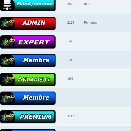
2510
Bzh
2178
Pont péan
41
24
897
4
1117
..