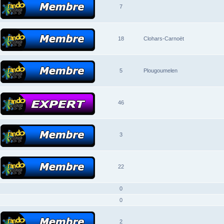
7
18
Clohars-Carnoët
5
Plougoumelen
46
3
22
0
0
2