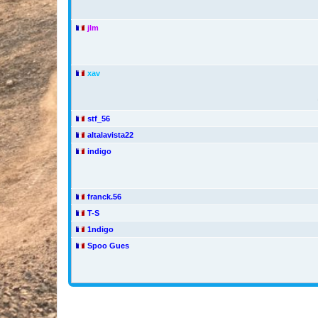
jlm
xav
stf_56
altalavista22
indigo
franck.56
T-S
1ndigo
Spoo Gues