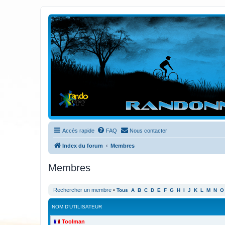
Randovttfree.fr
Bienvenue sur le site des randos vtt et pédestre de Bretagne . Bonne na
Accès rapide
FAQ
Nous contacter
Index du forum
Membres
Membres
Rechercher un membre
•
Tous
A
B
C
D
E
F
G
H
I
J
K
L
M
N
O
NOM D’UTILISATEUR
Toolman