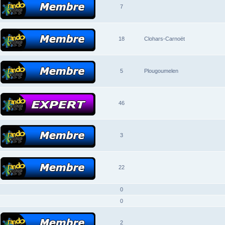
7
18
Clohars-Carnoët
5
Plougoumelen
46
3
22
0
0
2