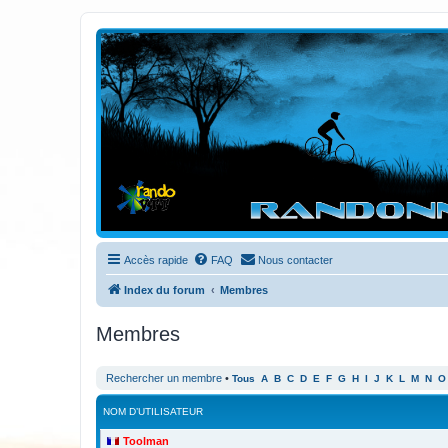
Randovttfree.fr
Bienvenue sur le site des randos vtt et pédestre de Bretagne . Bonne na
Accès rapide
FAQ
Nous contacter
Index du forum
Membres
Membres
Rechercher un membre
•
Tous
A
B
C
D
E
F
G
H
I
J
K
L
M
N
O
NOM D’UTILISATEUR
Toolman