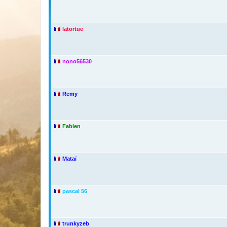
latortue
nono56530
Remy
Fabien
Mataï
pascal 56
trunkyzeb