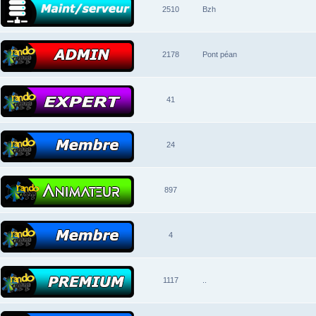
2510
Bzh
2178
Pont péan
41
24
897
4
1117
..