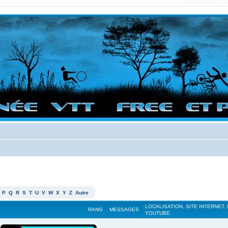
vigation sur le site et bonnes randos dans l'Ouest !
P
Q
R
S
T
U
V
W
X
Y
Z
Autre
LOCALISATION, SITE INTERNET,
RANG
MESSAGES
YOUTUBE