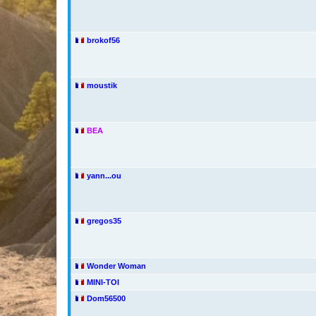
brokof56
moustik
BEA
yann...ou
gregos35
Wonder Woman
MINI-TOI
Dom56500