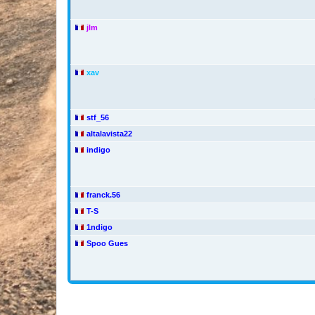
jlm
xav
stf_56
altalavista22
indigo
franck.56
T-S
1ndigo
Spoo Gues