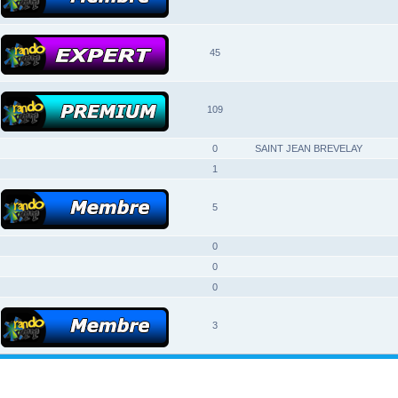
45
109
0
SAINT JEAN BREVELAY
1
5
0
0
0
3