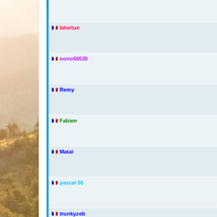
latortue
nono56530
Remy
Fabien
Mataï
pascal 56
trunkyzeb