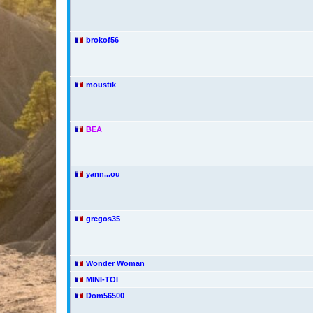
brokof56
moustik
BEA
yann...ou
gregos35
Wonder Woman
MINI-TOI
Dom56500