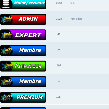
2510
Bzh
2178
Pont péan
41
24
897
4
1117
..