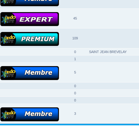
45
109
0
SAINT JEAN BREVELAY
1
5
0
0
0
3