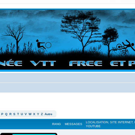
vigation sur le site et bonnes randos dans l'Ouest !
P
Q
R
S
T
U
V
W
X
Y
Z
Autre
LOCALISATION, SITE INTERNET,
RANG
MESSAGES
YOUTUBE