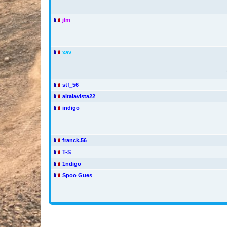
jlm
xav
stf_56
altalavista22
indigo
franck.56
T-S
1ndigo
Spoo Gues