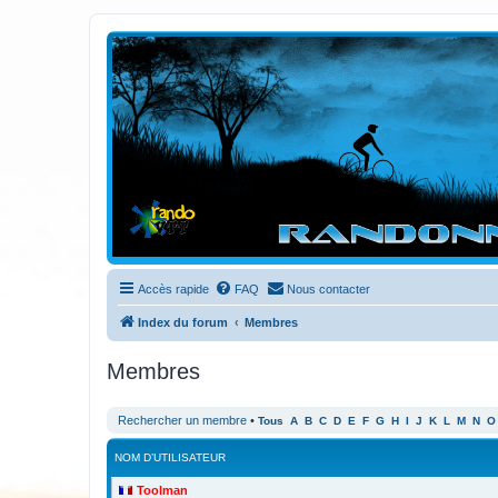
Randovttfree.fr
Bienvenue sur le site des randos vtt et pédestre de Bretagne . Bonne na
Accès rapide
FAQ
Nous contacter
Index du forum
Membres
Membres
Rechercher un membre
•
Tous
A
B
C
D
E
F
G
H
I
J
K
L
M
N
O
NOM D’UTILISATEUR
Toolman