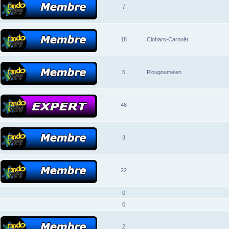
7
18
Clohars-Carnoët
5
Plougoumelen
46
3
22
0
0
2