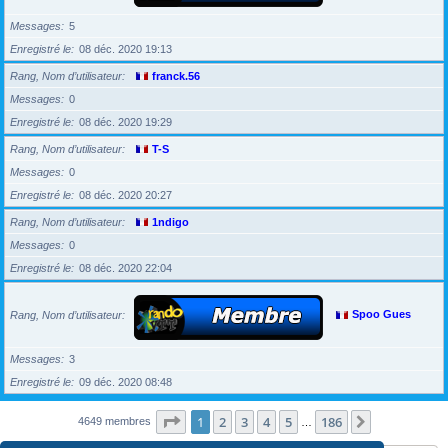
Messages
5
Enregistré le
08 déc. 2020 19:13
Rang, Nom d’utilisateur
franck.56
Messages
0
Enregistré le
08 déc. 2020 19:29
Rang, Nom d’utilisateur
T-S
Messages
0
Enregistré le
08 déc. 2020 20:27
Rang, Nom d’utilisateur
1ndigo
Messages
0
Enregistré le
08 déc. 2020 22:04
Rang, Nom d’utilisateur
Spoo Gues
Messages
3
Enregistré le
09 déc. 2020 08:48
Page
1
sur
186
1
2
3
4
5
186
Suivante
4649 membres
…