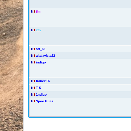
jlm
xav
stf_56
altalavista22
indigo
franck.56
T-S
1ndigo
Spoo Gues