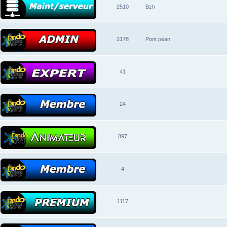
2510
Bzh
2178
Pont péan
41
24
897
4
1117
..