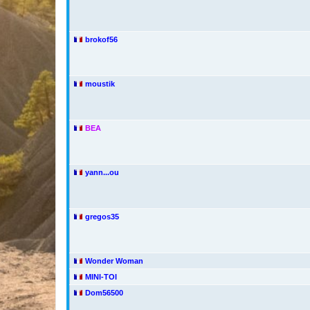
brokof56
moustik
BEA
yann...ou
gregos35
Wonder Woman
MINI-TOI
Dom56500