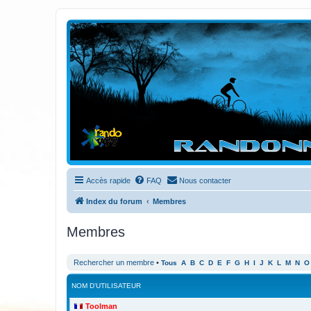
Randovttfree.fr
Bienvenue sur le site des randos vtt et pédestre de Bretagne . Bonne na
Accès rapide
FAQ
Nous contacter
Index du forum
Membres
Membres
Rechercher un membre
•
Tous
A
B
C
D
E
F
G
H
I
J
K
L
M
N
O
NOM D’UTILISATEUR
Toolman