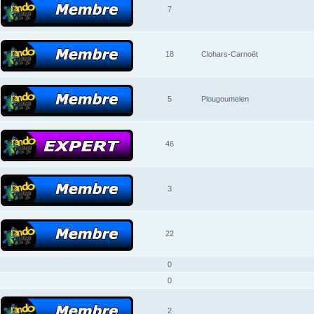
7
18
Clohars-Carnoët
5
Plougoumelen
46
3
22
0
0
2