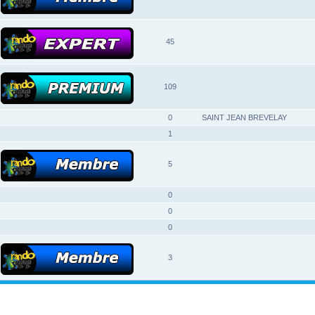
45
109
0
SAINT JEAN BREVELAY
1
5
0
0
0
3