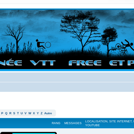
vigation sur le site et bonnes randos dans l'Ouest !
P
Q
R
S
T
U
V
W
X
Y
Z
Autre
LOCALISATION, SITE INTERNET,
RANG
MESSAGES
YOUTUBE