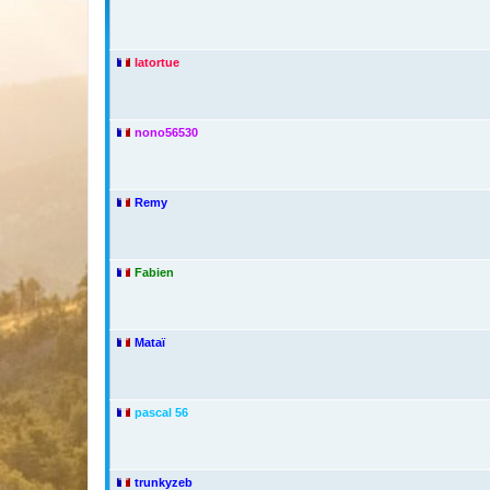
latortue
nono56530
Remy
Fabien
Mataï
pascal 56
trunkyzeb