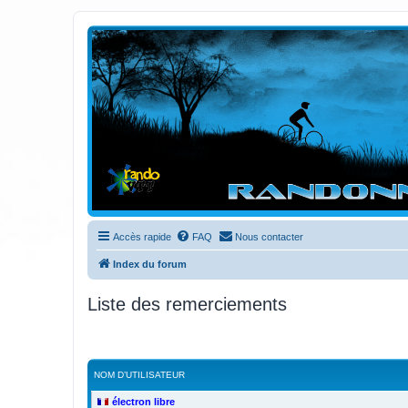
Randovttfree.fr
Bienvenue sur le site des randos vtt et pédestre de Bretagne . Bonne na
Accès rapide
FAQ
Nous contacter
Index du forum
Liste des remerciements
NOM D’UTILISATEUR
électron libre