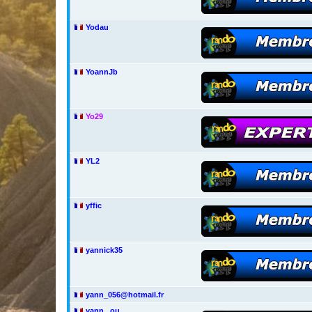
Yodau
YoannJb
Yo29
YL2
yffic
yannick35
yann_056@hotmail.fr
yann...ou