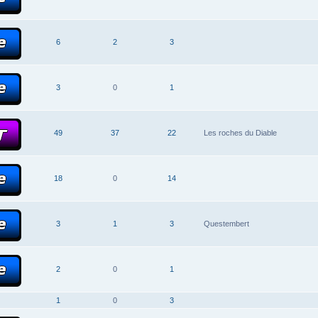
6
2
3
3
0
1
49
37
22
Les roches du Diable
18
0
14
3
1
3
Questembert
2
0
1
1
0
3