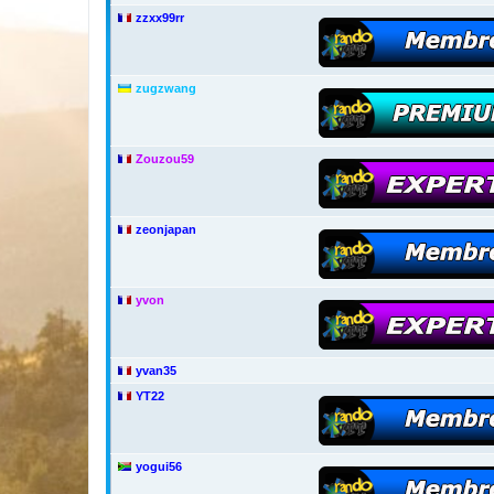
zzxx99rr
zugzwang
Zouzou59
zeonjapan
yvon
yvan35
YT22
yogui56