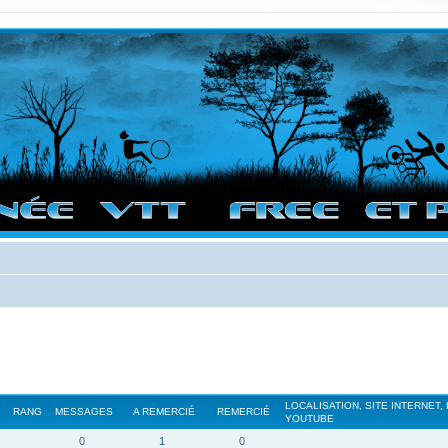
vigation sur le site et bonnes randos dans l'Ouest !
LOCALISATION, SITE INTERNET,
RANG
MESSAGES
A REMERCIÉ
REMERCIÉ
YOUTUBE
0
1
0