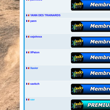
YANN DES TRAINARDS
yann
xxjohnxx
XPaton
Xavier
xavbzh
xav