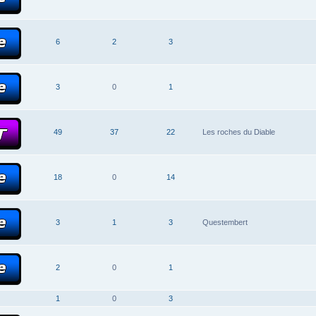
6
2
3
3
0
1
49
37
22
Les roches du Diable
18
0
14
3
1
3
Questembert
2
0
1
1
0
3