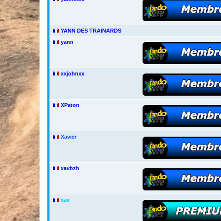
YANN DES TRAINARDS
yann
xxjohnxx
XPaton
Xavier
xavbzh
xav