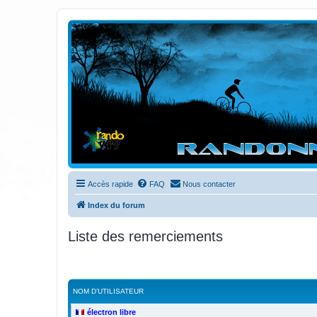
Randovttfree.fr
Bienvenue sur le site des randos vtt et pédestre de Bretagne . Bonne na
Accès rapide
FAQ
Nous contacter
Index du forum
Liste des remerciements
NOM D’UTILISATEUR
électron libre