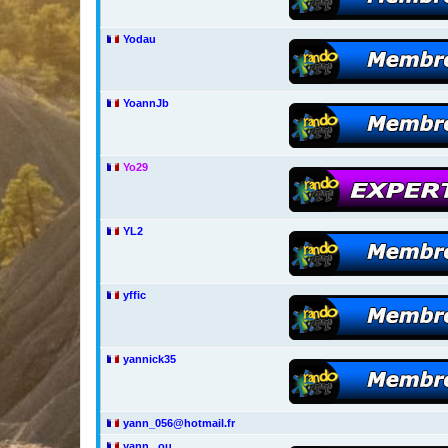
Yodau
YoannJb
Yo29
YL2
yffic
yannick35
yann_056@hotmail.fr
yann...ou