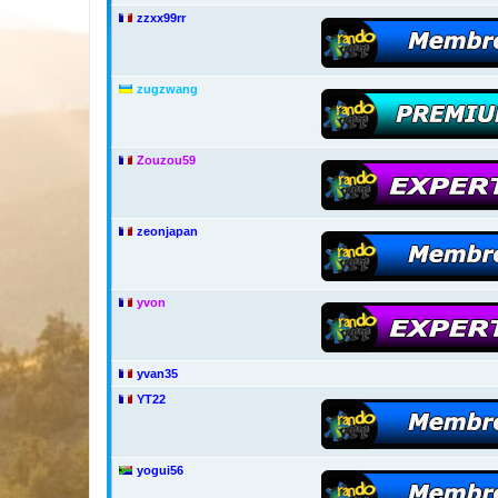
zzxx99rr
zugzwang
Zouzou59
zeonjapan
yvon
yvan35
YT22
yogui56