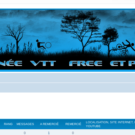
vigation sur le site et bonnes randos dans l'Ouest !
LOCALISATION, SITE INTERNET,
RANG
MESSAGES
A REMERCIÉ
REMERCIÉ
YOUTUBE
0
1
0