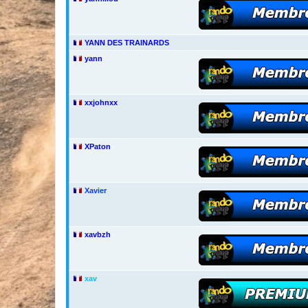
YANN DES TRAINARDS
yann
xxjohnxx
XPaton
Xavier
xavbzh
xav