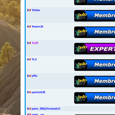
Yodau
YoannJb
Yo29
YL2
yffic
yannick35
yann_056@hotmail.fr
yann...ou