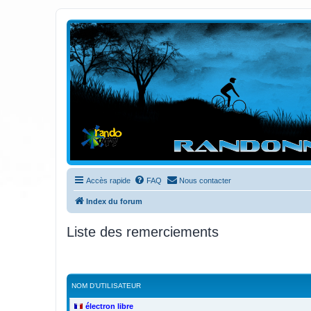
Randovttfree.fr
Bienvenue sur le site des randos vtt et pédestre de Bretagne . Bonne na
Accès rapide
FAQ
Nous contacter
Index du forum
Liste des remerciements
NOM D’UTILISATEUR
électron libre