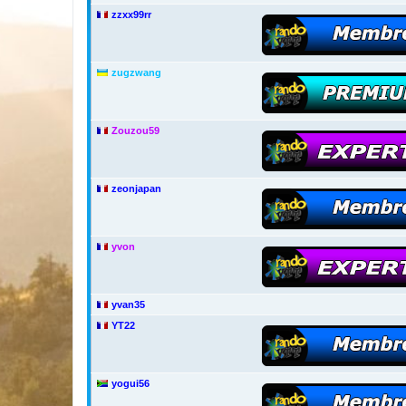
zzxx99rr
zugzwang
Zouzou59
zeonjapan
yvon
yvan35
YT22
yogui56