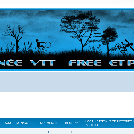
vigation sur le site et bonnes randos dans l'Ouest !
LOCALISATION, SITE INTERNET,
RANG
MESSAGES
A REMERCIÉ
REMERCIÉ
YOUTUBE
0
1
0