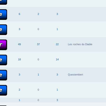
6
2
3
3
0
1
49
37
22
Les roches du Diable
18
0
14
3
1
3
Questembert
2
0
1
1
0
3