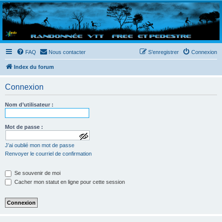
Randovttfree.fr
Bienvenue sur le site des randos vtt et pédestre de Bretagne . Bonne navigation sur le site
et bonnes randos dans l'Ouest !
FAQ
Nous contacter
S’enregistrer
Connexion
Index du forum
Connexion
Nom d’utilisateur :
Mot de passe :
a
J’ai oublié mon mot de passe
f
f
Renvoyer le courriel de confirmation
i
c
Se souvenir de moi
h
e
Cacher mon statut en ligne pour cette session
r
l
e
m
o