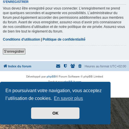
t
S’ENREGISTRER
d
Vous devez être enregistré pour vous connecter. L’enregistrement ne prend
e
p
que quelques secondes et augmente vos possibilités. L’administrateur du
a
forum peut également accorder des permissions additionnelles aux membres
s
du forum. Avant de vous enregistrer, assurez-vous d’avoir pris connaissance
s
de nos conditions d’utilisation et de notre politique de vie privée. Assurez-vous
e
de bien lire tout le règlement du forum.
Conditions d’utilisation
|
Politique de confidentialité
S’enregistrer
Index du forum
Heures au format
UTC+02:00
Développé par
phpBB
® Forum Software © phpBB Limited
Traduit par
phpBB-fr.com
Drapeaux des Pays par Sylver35
» V 1.5.0
En poursuivant votre navigation, vous acceptez
Confidentialité
|
Conditions
l’utilisation de cookies.
En savoir plus
OK