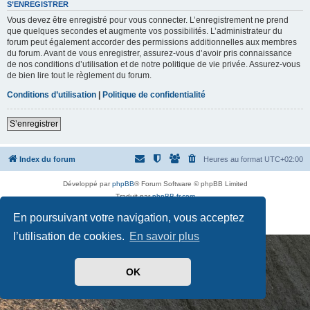
t
S’ENREGISTRER
d
Vous devez être enregistré pour vous connecter. L’enregistrement ne prend
e
p
que quelques secondes et augmente vos possibilités. L’administrateur du
a
forum peut également accorder des permissions additionnelles aux membres
s
du forum. Avant de vous enregistrer, assurez-vous d’avoir pris connaissance
s
de nos conditions d’utilisation et de notre politique de vie privée. Assurez-vous
e
de bien lire tout le règlement du forum.
Conditions d’utilisation
|
Politique de confidentialité
S’enregistrer
Index du forum
Heures au format
UTC+02:00
Développé par
phpBB
® Forum Software © phpBB Limited
Traduit par
phpBB-fr.com
Drapeaux des Pays par Sylver35
» V 1.5.0
En poursuivant votre navigation, vous acceptez
Confidentialité
|
Conditions
l’utilisation de cookies.
En savoir plus
OK