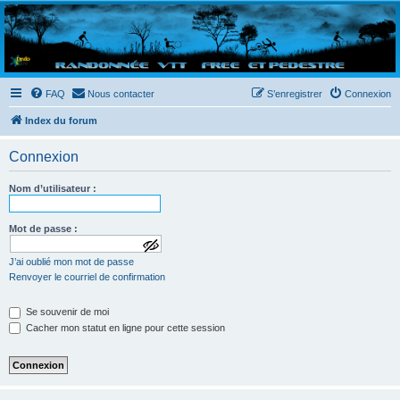
Randovttfree.fr
Bienvenue sur le site des randos vtt et pédestre de Bretagne . Bonne navigation sur le site
et bonnes randos dans l'Ouest !
FAQ
Nous contacter
S’enregistrer
Connexion
Index du forum
Connexion
Nom d’utilisateur :
Mot de passe :
a
J’ai oublié mon mot de passe
f
f
Renvoyer le courriel de confirmation
i
c
Se souvenir de moi
h
e
Cacher mon statut en ligne pour cette session
r
l
e
m
o