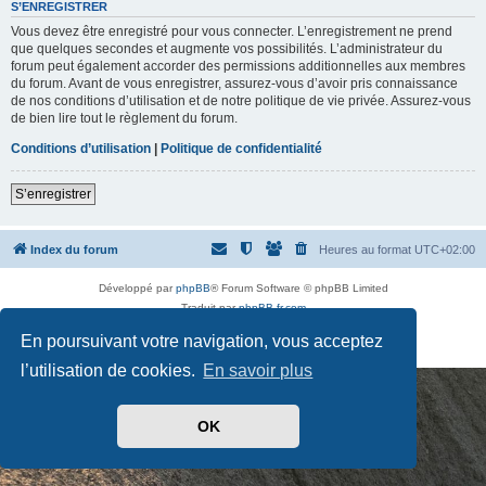
t
S’ENREGISTRER
d
Vous devez être enregistré pour vous connecter. L’enregistrement ne prend
e
p
que quelques secondes et augmente vos possibilités. L’administrateur du
a
forum peut également accorder des permissions additionnelles aux membres
s
du forum. Avant de vous enregistrer, assurez-vous d’avoir pris connaissance
s
de nos conditions d’utilisation et de notre politique de vie privée. Assurez-vous
e
de bien lire tout le règlement du forum.
Conditions d’utilisation
|
Politique de confidentialité
S’enregistrer
Index du forum
Heures au format
UTC+02:00
Développé par
phpBB
® Forum Software © phpBB Limited
Traduit par
phpBB-fr.com
Drapeaux des Pays par Sylver35
» V 1.5.0
En poursuivant votre navigation, vous acceptez
Confidentialité
|
Conditions
l’utilisation de cookies.
En savoir plus
OK