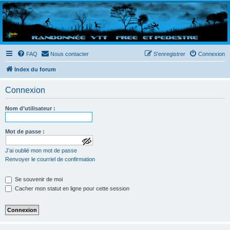
Randovttfree.fr
Bienvenue sur le site des randos vtt et pédestre de Bretagne . Bonne navigation sur le site
et bonnes randos dans l'Ouest !
FAQ
Nous contacter
S’enregistrer
Connexion
Index du forum
Connexion
Nom d’utilisateur :
Mot de passe :
a
J’ai oublié mon mot de passe
f
f
Renvoyer le courriel de confirmation
i
c
Se souvenir de moi
h
e
Cacher mon statut en ligne pour cette session
r
l
e
m
o