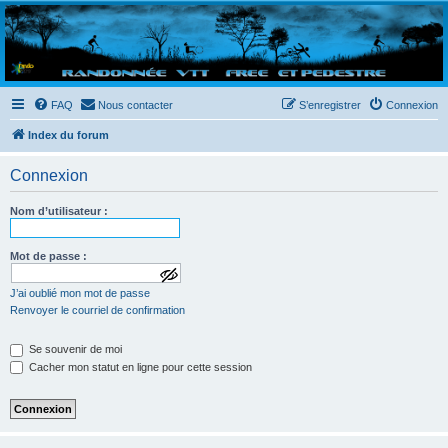
Randovttfree.fr
Bienvenue sur le site des randos vtt et pédestre de Bretagne . Bonne navigation sur le site
et bonnes randos dans l'Ouest !
FAQ
Nous contacter
S’enregistrer
Connexion
Index du forum
Connexion
Nom d’utilisateur :
Mot de passe :
a
J’ai oublié mon mot de passe
f
f
Renvoyer le courriel de confirmation
i
c
Se souvenir de moi
h
e
Cacher mon statut en ligne pour cette session
r
l
e
m
o