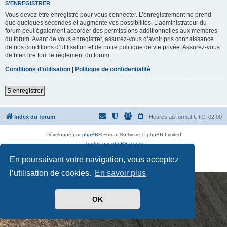
t
S’ENREGISTRER
d
Vous devez être enregistré pour vous connecter. L’enregistrement ne prend
e
p
que quelques secondes et augmente vos possibilités. L’administrateur du
a
forum peut également accorder des permissions additionnelles aux membres
s
du forum. Avant de vous enregistrer, assurez-vous d’avoir pris connaissance
s
de nos conditions d’utilisation et de notre politique de vie privée. Assurez-vous
e
de bien lire tout le règlement du forum.
Conditions d’utilisation
|
Politique de confidentialité
S’enregistrer
Index du forum
Heures au format
UTC+02:00
Développé par
phpBB
® Forum Software © phpBB Limited
Traduit par
phpBB-fr.com
Drapeaux des Pays par Sylver35
» V 1.5.0
En poursuivant votre navigation, vous acceptez
Confidentialité
|
Conditions
l’utilisation de cookies.
En savoir plus
OK