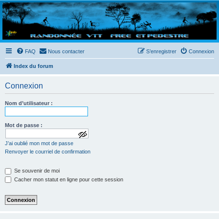
Randovttfree.fr
Bienvenue sur le site des randos vtt et pédestre de Bretagne . Bonne navigation sur le site
et bonnes randos dans l'Ouest !
FAQ
Nous contacter
S’enregistrer
Connexion
Index du forum
Connexion
Nom d’utilisateur :
Mot de passe :
a
J’ai oublié mon mot de passe
f
f
Renvoyer le courriel de confirmation
i
c
Se souvenir de moi
h
e
Cacher mon statut en ligne pour cette session
r
l
e
m
o