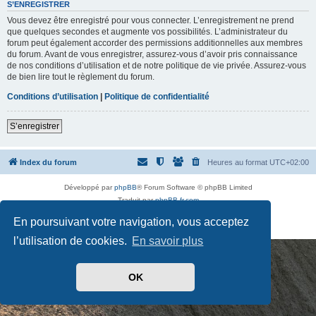
t
S’ENREGISTRER
d
Vous devez être enregistré pour vous connecter. L’enregistrement ne prend
e
p
que quelques secondes et augmente vos possibilités. L’administrateur du
a
forum peut également accorder des permissions additionnelles aux membres
s
du forum. Avant de vous enregistrer, assurez-vous d’avoir pris connaissance
s
de nos conditions d’utilisation et de notre politique de vie privée. Assurez-vous
e
de bien lire tout le règlement du forum.
Conditions d’utilisation
|
Politique de confidentialité
S’enregistrer
Index du forum
Heures au format
UTC+02:00
Développé par
phpBB
® Forum Software © phpBB Limited
Traduit par
phpBB-fr.com
Drapeaux des Pays par Sylver35
» V 1.5.0
En poursuivant votre navigation, vous acceptez
Confidentialité
|
Conditions
l’utilisation de cookies.
En savoir plus
OK