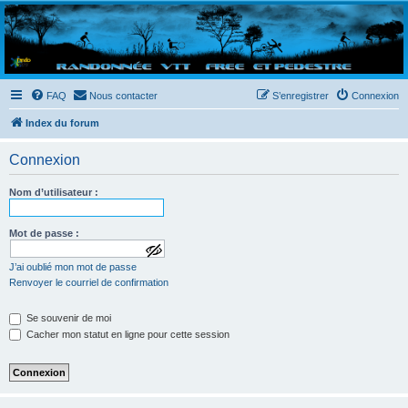
Randovttfree.fr
Bienvenue sur le site des randos vtt et pédestre de Bretagne . Bonne navigation sur le site
et bonnes randos dans l'Ouest !
FAQ
Nous contacter
S’enregistrer
Connexion
Index du forum
Connexion
Nom d’utilisateur :
Mot de passe :
a
J’ai oublié mon mot de passe
f
f
Renvoyer le courriel de confirmation
i
c
Se souvenir de moi
h
e
Cacher mon statut en ligne pour cette session
r
l
e
m
o