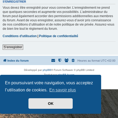
t
S’ENREGISTRER
d
Vous devez être enregistré pour vous connecter. L’enregistrement ne prend
e
p
que quelques secondes et augmente vos possibilités. L’administrateur du
a
forum peut également accorder des permissions additionnelles aux membres
s
du forum. Avant de vous enregistrer, assurez-vous d’avoir pris connaissance
s
de nos conditions d’utilisation et de notre politique de vie privée. Assurez-vous
e
de bien lire tout le règlement du forum.
Conditions d’utilisation
|
Politique de confidentialité
S’enregistrer
Index du forum
Heures au format
UTC+02:00
Développé par
phpBB
® Forum Software © phpBB Limited
Traduit par
phpBB-fr.com
Drapeaux des Pays par Sylver35
» V 1.5.0
En poursuivant votre navigation, vous acceptez
Confidentialité
|
Conditions
l’utilisation de cookies.
En savoir plus
OK