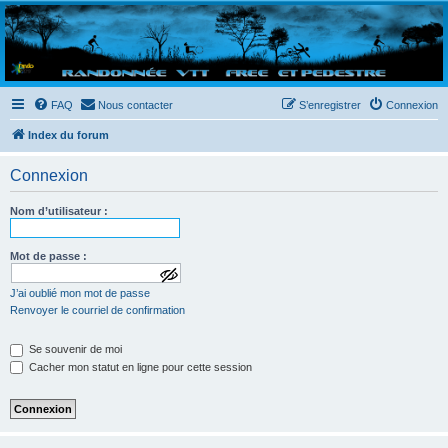
Randovttfree.fr
Bienvenue sur le site des randos vtt et pédestre de Bretagne . Bonne navigation sur le site
et bonnes randos dans l'Ouest !
FAQ
Nous contacter
S’enregistrer
Connexion
Index du forum
Connexion
Nom d’utilisateur :
Mot de passe :
a
J’ai oublié mon mot de passe
f
f
Renvoyer le courriel de confirmation
i
c
Se souvenir de moi
h
e
Cacher mon statut en ligne pour cette session
r
l
e
m
o