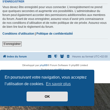
t
S’ENREGISTRER
d
Vous devez être enregistré pour vous connecter. L’enregistrement ne prend
e
p
que quelques secondes et augmente vos possibilités. L’administrateur du
a
forum peut également accorder des permissions additionnelles aux membres
s
du forum. Avant de vous enregistrer, assurez-vous d’avoir pris connaissance
s
de nos conditions d’utilisation et de notre politique de vie privée. Assurez-vous
e
de bien lire tout le règlement du forum.
Conditions d’utilisation
|
Politique de confidentialité
S’enregistrer
Index du forum
Heures au format
UTC+02:00
Développé par
phpBB
® Forum Software © phpBB Limited
Traduit par
phpBB-fr.com
Drapeaux des Pays par Sylver35
» V 1.5.0
En poursuivant votre navigation, vous acceptez
Confidentialité
|
Conditions
l’utilisation de cookies.
En savoir plus
OK