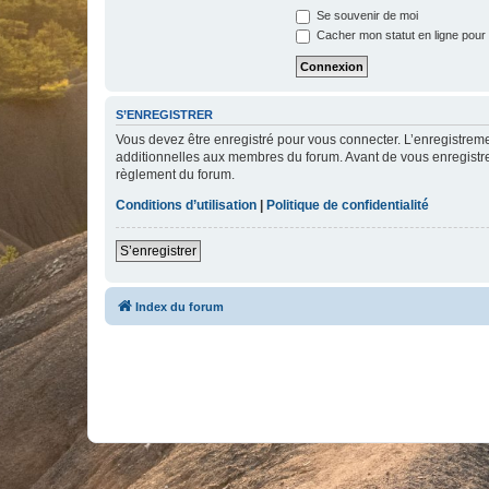
i
Se souvenir de moi
c
h
Cacher mon statut en ligne pour 
e
r
l
e
m
S’ENREGISTRER
o
Vous devez être enregistré pour vous connecter. L’enregistre
t
d
additionnelles aux membres du forum. Avant de vous enregistrer,
e
règlement du forum.
p
a
Conditions d’utilisation
|
Politique de confidentialité
s
s
e
S’enregistrer
Index du forum