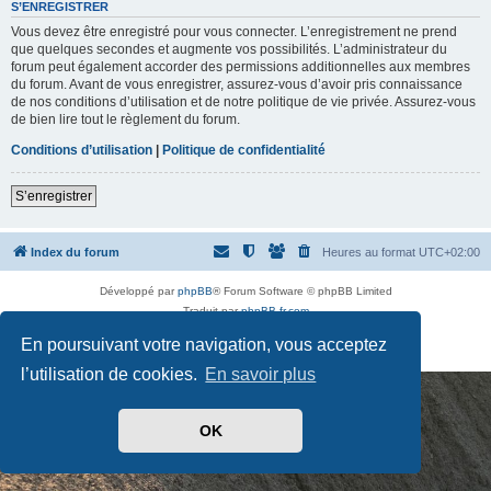
t
S’ENREGISTRER
d
Vous devez être enregistré pour vous connecter. L’enregistrement ne prend
e
p
que quelques secondes et augmente vos possibilités. L’administrateur du
a
forum peut également accorder des permissions additionnelles aux membres
s
du forum. Avant de vous enregistrer, assurez-vous d’avoir pris connaissance
s
de nos conditions d’utilisation et de notre politique de vie privée. Assurez-vous
e
de bien lire tout le règlement du forum.
Conditions d’utilisation
|
Politique de confidentialité
S’enregistrer
Index du forum
Heures au format
UTC+02:00
Développé par
phpBB
® Forum Software © phpBB Limited
Traduit par
phpBB-fr.com
Drapeaux des Pays par Sylver35
» V 1.5.0
En poursuivant votre navigation, vous acceptez
Confidentialité
|
Conditions
l’utilisation de cookies.
En savoir plus
OK