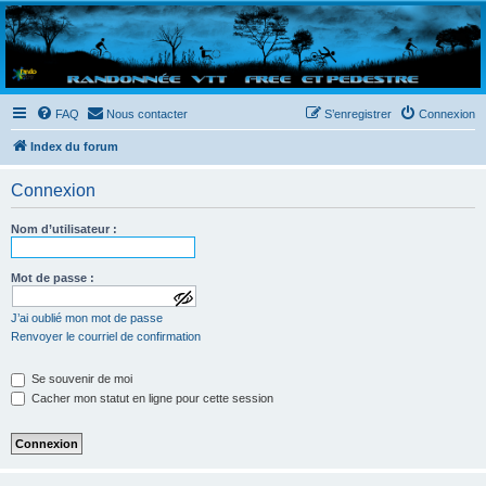
Randovttfree.fr
Bienvenue sur le site des randos vtt et pédestre de Bretagne . Bonne navigation sur le site
et bonnes randos dans l'Ouest !
FAQ
Nous contacter
S’enregistrer
Connexion
Index du forum
Connexion
Nom d’utilisateur :
Mot de passe :
a
J’ai oublié mon mot de passe
f
f
Renvoyer le courriel de confirmation
i
c
Se souvenir de moi
h
e
Cacher mon statut en ligne pour cette session
r
l
e
m
o