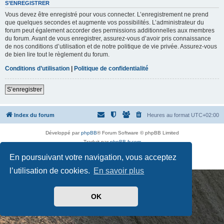
t
S’ENREGISTRER
d
Vous devez être enregistré pour vous connecter. L’enregistrement ne prend
e
p
que quelques secondes et augmente vos possibilités. L’administrateur du
a
forum peut également accorder des permissions additionnelles aux membres
s
du forum. Avant de vous enregistrer, assurez-vous d’avoir pris connaissance
s
de nos conditions d’utilisation et de notre politique de vie privée. Assurez-vous
e
de bien lire tout le règlement du forum.
Conditions d’utilisation
|
Politique de confidentialité
S’enregistrer
Index du forum
Heures au format
UTC+02:00
Développé par
phpBB
® Forum Software © phpBB Limited
Traduit par
phpBB-fr.com
Drapeaux des Pays par Sylver35
» V 1.5.0
En poursuivant votre navigation, vous acceptez
Confidentialité
|
Conditions
l’utilisation de cookies.
En savoir plus
OK