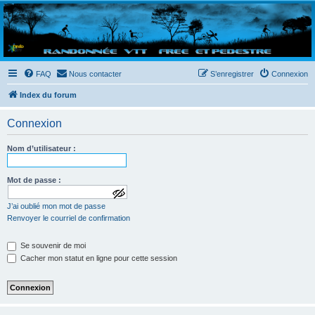
Randovttfree.fr
Bienvenue sur le site des randos vtt et pédestre de Bretagne . Bonne navigation sur le site
et bonnes randos dans l'Ouest !
FAQ
Nous contacter
S’enregistrer
Connexion
Index du forum
Connexion
Nom d’utilisateur :
Mot de passe :
a
J’ai oublié mon mot de passe
f
f
Renvoyer le courriel de confirmation
i
c
Se souvenir de moi
h
e
Cacher mon statut en ligne pour cette session
r
l
e
m
o