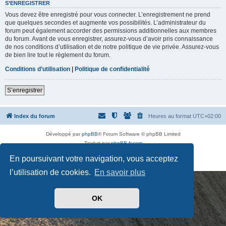
t
S’ENREGISTRER
d
Vous devez être enregistré pour vous connecter. L’enregistrement ne prend
e
p
que quelques secondes et augmente vos possibilités. L’administrateur du
a
forum peut également accorder des permissions additionnelles aux membres
s
du forum. Avant de vous enregistrer, assurez-vous d’avoir pris connaissance
s
de nos conditions d’utilisation et de notre politique de vie privée. Assurez-vous
e
de bien lire tout le règlement du forum.
Conditions d’utilisation
|
Politique de confidentialité
S’enregistrer
Index du forum
Heures au format
UTC+02:00
Développé par
phpBB
® Forum Software © phpBB Limited
Traduit par
phpBB-fr.com
Drapeaux des Pays par Sylver35
» V 1.5.0
En poursuivant votre navigation, vous acceptez
Confidentialité
|
Conditions
l’utilisation de cookies.
En savoir plus
OK