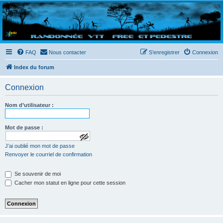
Randovttfree.fr
Bienvenue sur le site des randos vtt et pédestre de Bretagne . Bonne navigation sur le site
et bonnes randos dans l'Ouest !
FAQ
Nous contacter
S’enregistrer
Connexion
Index du forum
Connexion
Nom d’utilisateur :
Mot de passe :
a
J’ai oublié mon mot de passe
f
f
Renvoyer le courriel de confirmation
i
c
Se souvenir de moi
h
e
Cacher mon statut en ligne pour cette session
r
l
e
m
o