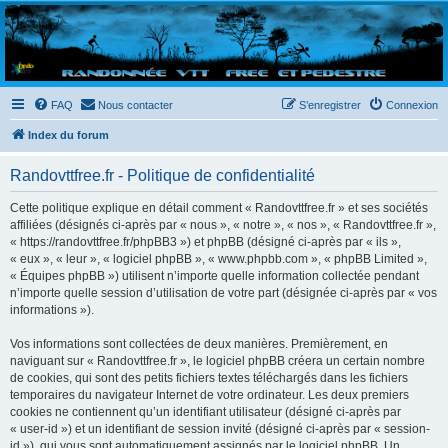
Randovttfree.fr
Bienvenue sur le site des randos vtt et pédestre de Bretagne . Bonne navigation sur le site
et bonnes randos dans l'Ouest !
FAQ
Nous contacter
S’enregistrer
Connexion
Index du forum
Randovttfree.fr - Politique de confidentialité
Cette politique explique en détail comment « Randovttfree.fr » et ses sociétés
affiliées (désignés ci-après par « nous », « notre », « nos », « Randovttfree.fr »,
« https://randovttfree.fr/phpBB3 ») et phpBB (désigné ci-après par « ils »,
« eux », « leur », « logiciel phpBB », « www.phpbb.com », « phpBB Limited »,
« Équipes phpBB ») utilisent n’importe quelle information collectée pendant
n’importe quelle session d’utilisation de votre part (désignée ci-après par « vos
informations »).
Vos informations sont collectées de deux manières. Premièrement, en
naviguant sur « Randovttfree.fr », le logiciel phpBB créera un certain nombre
de cookies, qui sont des petits fichiers textes téléchargés dans les fichiers
temporaires du navigateur Internet de votre ordinateur. Les deux premiers
cookies ne contiennent qu’un identifiant utilisateur (désigné ci-après par
« user-id ») et un identifiant de session invité (désigné ci-après par « session-
id »), qui vous sont automatiquement assignés par le logiciel phpBB. Un