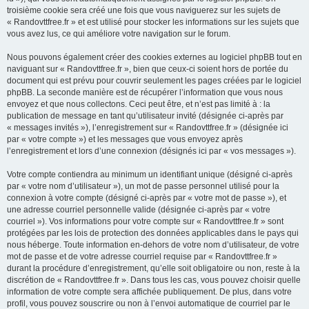
troisième cookie sera créé une fois que vous naviguerez sur les sujets de
« Randovttfree.fr » et est utilisé pour stocker les informations sur les sujets que
vous avez lus, ce qui améliore votre navigation sur le forum.
Nous pouvons également créer des cookies externes au logiciel phpBB tout en
naviguant sur « Randovttfree.fr », bien que ceux-ci soient hors de portée du
document qui est prévu pour couvrir seulement les pages créées par le logiciel
phpBB. La seconde manière est de récupérer l’information que vous nous
envoyez et que nous collectons. Ceci peut être, et n’est pas limité à : la
publication de message en tant qu’utilisateur invité (désignée ci-après par
« messages invités »), l’enregistrement sur « Randovttfree.fr » (désignée ici
par « votre compte ») et les messages que vous envoyez après
l’enregistrement et lors d’une connexion (désignés ici par « vos messages »).
Votre compte contiendra au minimum un identifiant unique (désigné ci-après
par « votre nom d’utilisateur »), un mot de passe personnel utilisé pour la
connexion à votre compte (désigné ci-après par « votre mot de passe »), et
une adresse courriel personnelle valide (désignée ci-après par « votre
courriel »). Vos informations pour votre compte sur « Randovttfree.fr » sont
protégées par les lois de protection des données applicables dans le pays qui
nous héberge. Toute information en-dehors de votre nom d’utilisateur, de votre
mot de passe et de votre adresse courriel requise par « Randovttfree.fr »
durant la procédure d’enregistrement, qu’elle soit obligatoire ou non, reste à la
discrétion de « Randovttfree.fr ». Dans tous les cas, vous pouvez choisir quelle
information de votre compte sera affichée publiquement. De plus, dans votre
profil, vous pouvez souscrire ou non à l’envoi automatique de courriel par le