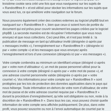
troisième cookie sera créé une fois que vous naviguerez sur les sujets de
« Randovttfree.fr » et est utilisé pour stocker les informations sur les sujets que
vous avez lus, ce qui améliore votre navigation sur le forum.
Nous pouvons également créer des cookies externes au logiciel phpBB tout en
naviguant sur « Randovttfree.fr », bien que ceux-ci soient hors de portée du
document qui est prévu pour couvrir seulement les pages créées par le logiciel
phpBB. La seconde manière est de récupérer l’information que vous nous
envoyez et que nous collectons. Ceci peut être, et n’est pas limité à : la
publication de message en tant qu’utilisateur invité (désignée ci-après par
« messages invités »), l’enregistrement sur « Randovttfree.fr » (désignée ici
par « votre compte ») et les messages que vous envoyez après
l’enregistrement et lors d’une connexion (désignés ici par « vos messages »).
Votre compte contiendra au minimum un identifiant unique (désigné ci-après
par « votre nom d’utilisateur »), un mot de passe personnel utilisé pour la
connexion à votre compte (désigné ci-après par « votre mot de passe »), et
une adresse courriel personnelle valide (désignée ci-après par « votre
courriel »). Vos informations pour votre compte sur « Randovttfree.fr » sont
protégées par les lois de protection des données applicables dans le pays qui
nous héberge. Toute information en-dehors de votre nom d’utilisateur, de votre
mot de passe et de votre adresse courriel requise par « Randovttfree.fr »
durant la procédure d’enregistrement, qu’elle soit obligatoire ou non, reste à la
discrétion de « Randovttfree.fr ». Dans tous les cas, vous pouvez choisir quelle
information de votre compte sera affichée publiquement. De plus, dans votre
profil, vous pouvez souscrire ou non à l’envoi automatique de courriel par le