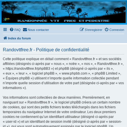
Randovttfree.fr
Bienvenue sur le site des randos vtt et pédestre de Bretagne . Bonne navigation sur le site
et bonnes randos dans l'Ouest !
FAQ
Nous contacter
S’enregistrer
Connexion
Index du forum
Randovttfree.fr - Politique de confidentialité
Cette politique explique en détail comment « Randovttfree.fr » et ses sociétés
affiliées (désignés ci-après par « nous », « notre », « nos », « Randovttfree.fr »,
« https://randovttfree.fr/phpBB3 ») et phpBB (désigné ci-après par « ils »,
« eux », « leur », « logiciel phpBB », « www.phpbb.com », « phpBB Limited »,
« Équipes phpBB ») utilisent n’importe quelle information collectée pendant
n’importe quelle session d’utilisation de votre part (désignée ci-après par « vos
informations »).
Vos informations sont collectées de deux manières. Premièrement, en
naviguant sur « Randovttfree.fr », le logiciel phpBB créera un certain nombre
de cookies, qui sont des petits fichiers textes téléchargés dans les fichiers
temporaires du navigateur Internet de votre ordinateur. Les deux premiers
cookies ne contiennent qu’un identifiant utilisateur (désigné ci-après par
« user-id ») et un identifiant de session invité (désigné ci-après par « session-
id »), qui vous sont automatiquement assignés par le logiciel phpBB. Un