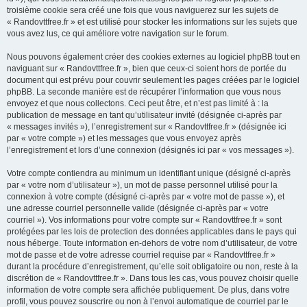
troisième cookie sera créé une fois que vous naviguerez sur les sujets de
« Randovttfree.fr » et est utilisé pour stocker les informations sur les sujets que
vous avez lus, ce qui améliore votre navigation sur le forum.
Nous pouvons également créer des cookies externes au logiciel phpBB tout en
naviguant sur « Randovttfree.fr », bien que ceux-ci soient hors de portée du
document qui est prévu pour couvrir seulement les pages créées par le logiciel
phpBB. La seconde manière est de récupérer l’information que vous nous
envoyez et que nous collectons. Ceci peut être, et n’est pas limité à : la
publication de message en tant qu’utilisateur invité (désignée ci-après par
« messages invités »), l’enregistrement sur « Randovttfree.fr » (désignée ici
par « votre compte ») et les messages que vous envoyez après
l’enregistrement et lors d’une connexion (désignés ici par « vos messages »).
Votre compte contiendra au minimum un identifiant unique (désigné ci-après
par « votre nom d’utilisateur »), un mot de passe personnel utilisé pour la
connexion à votre compte (désigné ci-après par « votre mot de passe »), et
une adresse courriel personnelle valide (désignée ci-après par « votre
courriel »). Vos informations pour votre compte sur « Randovttfree.fr » sont
protégées par les lois de protection des données applicables dans le pays qui
nous héberge. Toute information en-dehors de votre nom d’utilisateur, de votre
mot de passe et de votre adresse courriel requise par « Randovttfree.fr »
durant la procédure d’enregistrement, qu’elle soit obligatoire ou non, reste à la
discrétion de « Randovttfree.fr ». Dans tous les cas, vous pouvez choisir quelle
information de votre compte sera affichée publiquement. De plus, dans votre
profil, vous pouvez souscrire ou non à l’envoi automatique de courriel par le