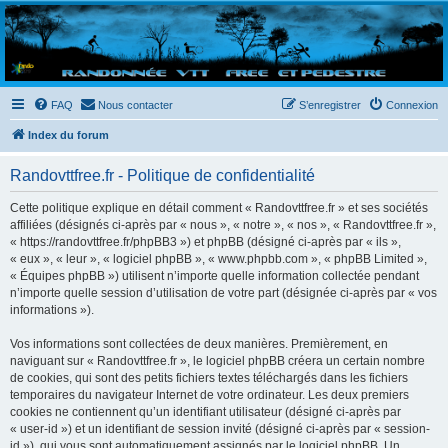
Randovttfree.fr
Bienvenue sur le site des randos vtt et pédestre de Bretagne . Bonne navigation sur le site
et bonnes randos dans l'Ouest !
FAQ
Nous contacter
S’enregistrer
Connexion
Index du forum
Randovttfree.fr - Politique de confidentialité
Cette politique explique en détail comment « Randovttfree.fr » et ses sociétés
affiliées (désignés ci-après par « nous », « notre », « nos », « Randovttfree.fr »,
« https://randovttfree.fr/phpBB3 ») et phpBB (désigné ci-après par « ils »,
« eux », « leur », « logiciel phpBB », « www.phpbb.com », « phpBB Limited »,
« Équipes phpBB ») utilisent n’importe quelle information collectée pendant
n’importe quelle session d’utilisation de votre part (désignée ci-après par « vos
informations »).
Vos informations sont collectées de deux manières. Premièrement, en
naviguant sur « Randovttfree.fr », le logiciel phpBB créera un certain nombre
de cookies, qui sont des petits fichiers textes téléchargés dans les fichiers
temporaires du navigateur Internet de votre ordinateur. Les deux premiers
cookies ne contiennent qu’un identifiant utilisateur (désigné ci-après par
« user-id ») et un identifiant de session invité (désigné ci-après par « session-
id »), qui vous sont automatiquement assignés par le logiciel phpBB. Un