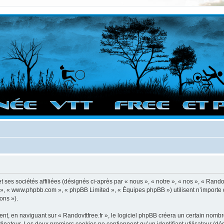
vigation sur le site et bonnes randos dans l'Ouest !
 ses sociétés affiliées (désignés ci-après par « nous », « notre », « nos », « Randov
pBB », « www.phpbb.com », « phpBB Limited », « Équipes phpBB ») utilisent n’importe
ons »).
, en naviguant sur « Randovttfree.fr », le logiciel phpBB créera un certain nombre 