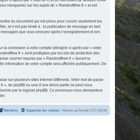
gné ci-après par « user-id ») et un identifiant de session invité
us naviguerez sur les sujets de « Randovttfree.fr » et est
 portée du document qui est prévu pour couvrir seulement les
e, et n’est pas limité à : la publication de message en tant
 les messages que vous envoyez après l’enregistrement et lors
ur la connexion à votre compte (désigné ci-après par « votre
dovttfree.fr » sont protégées par les lois de protection des
sse courriel requise par « Randovttfree.fr » durant la
uelle information de votre compte sera affichée publiquement. De
se sur plusieurs sites Internet différents. Votre mot de passe
fr », de phpBB ou une d’une tierce partie ne peut vous
» fournie par le logiciel phpBB. Ce processus vous demandera
ter.
Membres
Supprimer les cookies
Heures au format
UTC+02:00