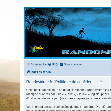
Randovttfree.fr
Bienvenue sur le site des randos vtt et pédestre de Bretagne . Bonne na
Accès rapide
FAQ
Nous contacter
Index du forum
Randovttfree.fr - Politique de confidentialité
Cette politique explique en détail comment « Randovttfree.fr » et
(désigné ci-après par « ils », « eux », « leur », « logiciel ph
d’utilisation de votre part (désignée ci-après par « vos informati
Vos informations sont collectées de deux manières. Premièrement