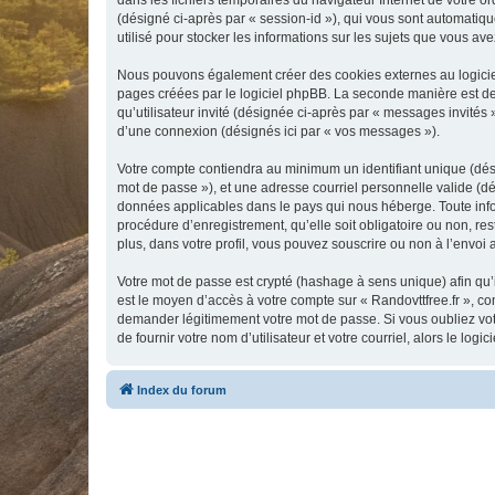
dans les fichiers temporaires du navigateur Internet de votre ord
(désigné ci-après par « session-id »), qui vous sont automatiqu
utilisé pour stocker les informations sur les sujets que vous ave
Nous pouvons également créer des cookies externes au logiciel
pages créées par le logiciel phpBB. La seconde manière est de r
qu’utilisateur invité (désignée ci-après par « messages invités 
d’une connexion (désignés ici par « vos messages »).
Votre compte contiendra au minimum un identifiant unique (dési
mot de passe »), et une adresse courriel personnelle valide (dés
données applicables dans le pays qui nous héberge. Toute inform
procédure d’enregistrement, qu’elle soit obligatoire ou non, re
plus, dans votre profil, vous pouvez souscrire ou non à l’envoi 
Votre mot de passe est crypté (hashage à sens unique) afin qu’i
est le moyen d’accès à votre compte sur « Randovttfree.fr », c
demander légitimement votre mot de passe. Si vous oubliez vot
de fournir votre nom d’utilisateur et votre courriel, alors le 
Index du forum