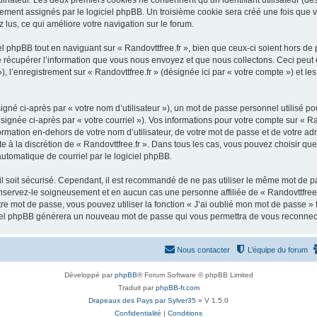
inateur. Les deux premiers cookies ne contiennent qu’un identifiant utilisateur (dési
ement assignés par le logiciel phpBB. Un troisième cookie sera créé une fois que vo
z lus, ce qui améliore votre navigation sur le forum.
 phpBB tout en naviguant sur « Randovttfree.fr », bien que ceux-ci soient hors de
écupérer l’information que vous nous envoyez et que nous collectons. Ceci peut êtr
»), l’enregistrement sur « Randovttfree.fr » (désignée ici par « votre compte ») et
gné ci-après par « votre nom d’utilisateur »), un mot de passe personnel utilisé po
ignée ci-après par « votre courriel »). Vos informations pour votre compte sur « Ran
ation en-dehors de votre nom d’utilisateur, de votre mot de passe et de votre adre
ste à la discrétion de « Randovttfree.fr ». Dans tous les cas, vous pouvez choisir q
automatique de courriel par le logiciel phpBB.
l soit sécurisé. Cependant, il est recommandé de ne pas utiliser le même mot de pas
onservez-le soigneusement et en aucun cas une personne affiliée de « Randovttfree.
re mot de passe, vous pouvez utiliser la fonction « J’ai oublié mon mot de passe 
logiciel phpBB générera un nouveau mot de passe qui vous permettra de vous reconnec
Nous contacter
L’équipe du forum
Développé par
phpBB
® Forum Software © phpBB Limited
Traduit par
phpBB-fr.com
Drapeaux des Pays par Sylver35
» V 1.5.0
Confidentialité
|
Conditions