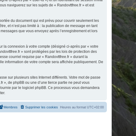
gné ci-après par « user-id ») et un identifiant de session invité
us naviguerez sur les sujets de « Randovttfree.fr » et est
 portée du document qui est prévu pour couvrir seulement les
e, et n’est pas limité à : la publication de message en tant
 les messages que vous envoyez après l’enregistrement et lors
ur la connexion à votre compte (désigné ci-après par « votre
dovttfree.fr » sont protégées par les lois de protection des
sse courriel requise par « Randovttfree.fr » durant la
uelle information de votre compte sera affichée publiquement. De
se sur plusieurs sites Internet différents. Votre mot de passe
fr », de phpBB ou une d’une tierce partie ne peut vous
» fournie par le logiciel phpBB. Ce processus vous demandera
ter.
Membres
Supprimer les cookies
Heures au format
UTC+02:00