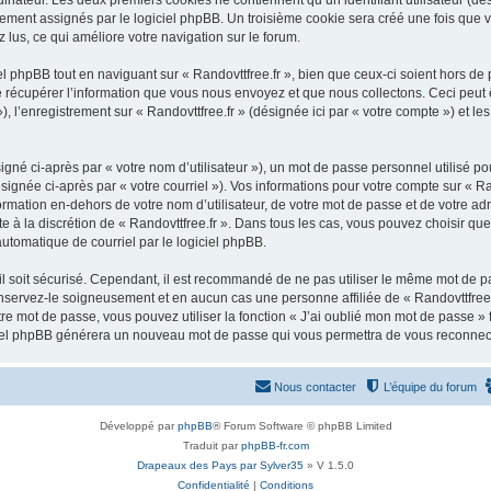
inateur. Les deux premiers cookies ne contiennent qu’un identifiant utilisateur (dési
ement assignés par le logiciel phpBB. Un troisième cookie sera créé une fois que vo
z lus, ce qui améliore votre navigation sur le forum.
 phpBB tout en naviguant sur « Randovttfree.fr », bien que ceux-ci soient hors de
écupérer l’information que vous nous envoyez et que nous collectons. Ceci peut êtr
»), l’enregistrement sur « Randovttfree.fr » (désignée ici par « votre compte ») et
gné ci-après par « votre nom d’utilisateur »), un mot de passe personnel utilisé po
ignée ci-après par « votre courriel »). Vos informations pour votre compte sur « Ran
ation en-dehors de votre nom d’utilisateur, de votre mot de passe et de votre adre
ste à la discrétion de « Randovttfree.fr ». Dans tous les cas, vous pouvez choisir q
automatique de courriel par le logiciel phpBB.
l soit sécurisé. Cependant, il est recommandé de ne pas utiliser le même mot de pas
onservez-le soigneusement et en aucun cas une personne affiliée de « Randovttfree.
re mot de passe, vous pouvez utiliser la fonction « J’ai oublié mon mot de passe 
logiciel phpBB générera un nouveau mot de passe qui vous permettra de vous reconnec
Nous contacter
L’équipe du forum
Développé par
phpBB
® Forum Software © phpBB Limited
Traduit par
phpBB-fr.com
Drapeaux des Pays par Sylver35
» V 1.5.0
Confidentialité
|
Conditions