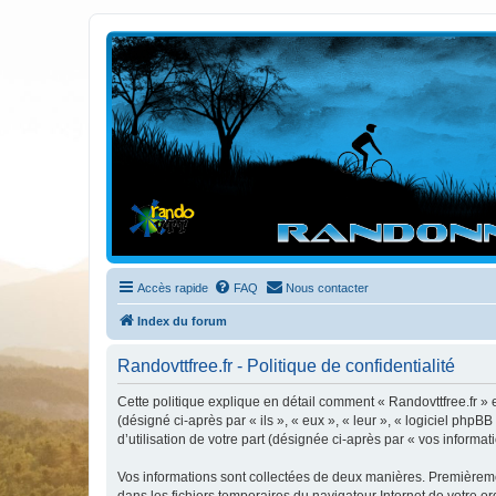
Randovttfree.fr
Bienvenue sur le site des randos vtt et pédestre de Bretagne . Bonne na
Accès rapide
FAQ
Nous contacter
Index du forum
Randovttfree.fr - Politique de confidentialité
Cette politique explique en détail comment « Randovttfree.fr » et
(désigné ci-après par « ils », « eux », « leur », « logiciel ph
d’utilisation de votre part (désignée ci-après par « vos informati
Vos informations sont collectées de deux manières. Premièrement