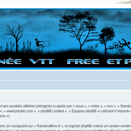
vigation sur le site et bonnes randos dans l'Ouest !
 ses sociétés affiliées (désignés ci-après par « nous », « notre », « nos », « Randov
pBB », « www.phpbb.com », « phpBB Limited », « Équipes phpBB ») utilisent n’importe
ons »).
, en naviguant sur « Randovttfree.fr », le logiciel phpBB créera un certain nombre 