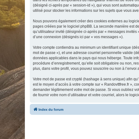
dans les fichiers temporaires du navigateur Internet de votre ord
(désigné ci-après par « session-id »), qui vous sont automatiqu
utilisé pour stocker les informations sur les sujets que vous ave
Nous pouvons également créer des cookies externes au logiciel
pages créées par le logiciel phpBB. La seconde manière est de r
qu’utilisateur invité (désignée ci-après par « messages invités 
d’une connexion (désignés ici par « vos messages »).
Votre compte contiendra au minimum un identifiant unique (dési
mot de passe »), et une adresse courriel personnelle valide (dés
données applicables dans le pays qui nous héberge. Toute inform
procédure d’enregistrement, qu’elle soit obligatoire ou non, re
plus, dans votre profil, vous pouvez souscrire ou non à l’envoi 
Votre mot de passe est crypté (hashage à sens unique) afin qu’i
est le moyen d’accès à votre compte sur « Randovttfree.fr », c
demander légitimement votre mot de passe. Si vous oubliez vot
de fournir votre nom d’utilisateur et votre courriel, alors le 
Index du forum