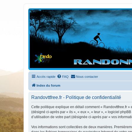
Randovttfree.fr
Bienvenue sur le site des randos vtt et pédestre de Bretagne . Bonne na
Accès rapide
FAQ
Nous contacter
Index du forum
Randovttfree.fr - Politique de confidentialité
Cette politique explique en détail comment « Randovttfree.fr » et
(désigné ci-après par « ils », « eux », « leur », « logiciel ph
d’utilisation de votre part (désignée ci-après par « vos informati
Vos informations sont collectées de deux manières. Premièrement