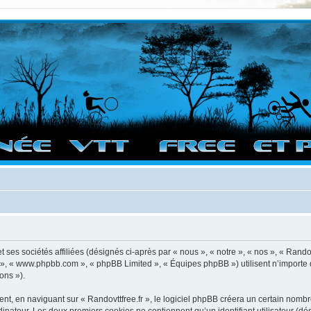
vigation sur le site et bonnes randos dans l'Ouest !
 ses sociétés affiliées (désignés ci-après par « nous », « notre », « nos », « Randov
pBB », « www.phpbb.com », « phpBB Limited », « Équipes phpBB ») utilisent n’importe
ons »).
, en naviguant sur « Randovttfree.fr », le logiciel phpBB créera un certain nombre 