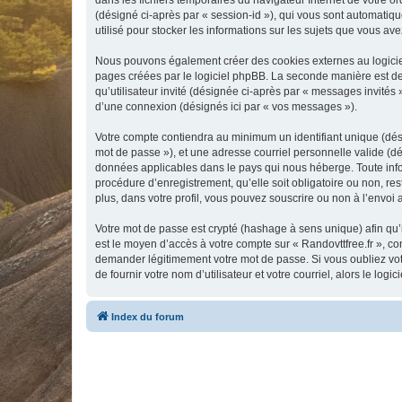
dans les fichiers temporaires du navigateur Internet de votre ord
(désigné ci-après par « session-id »), qui vous sont automatiqu
utilisé pour stocker les informations sur les sujets que vous ave
Nous pouvons également créer des cookies externes au logiciel
pages créées par le logiciel phpBB. La seconde manière est de r
qu’utilisateur invité (désignée ci-après par « messages invités 
d’une connexion (désignés ici par « vos messages »).
Votre compte contiendra au minimum un identifiant unique (dési
mot de passe »), et une adresse courriel personnelle valide (dés
données applicables dans le pays qui nous héberge. Toute inform
procédure d’enregistrement, qu’elle soit obligatoire ou non, re
plus, dans votre profil, vous pouvez souscrire ou non à l’envoi 
Votre mot de passe est crypté (hashage à sens unique) afin qu’i
est le moyen d’accès à votre compte sur « Randovttfree.fr », c
demander légitimement votre mot de passe. Si vous oubliez vot
de fournir votre nom d’utilisateur et votre courriel, alors le 
Index du forum