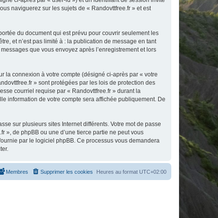
gné ci-après par « user-id ») et un identifiant de session invité
us naviguerez sur les sujets de « Randovttfree.fr » et est
 portée du document qui est prévu pour couvrir seulement les
e, et n’est pas limité à : la publication de message en tant
 les messages que vous envoyez après l’enregistrement et lors
ur la connexion à votre compte (désigné ci-après par « votre
dovttfree.fr » sont protégées par les lois de protection des
sse courriel requise par « Randovttfree.fr » durant la
uelle information de votre compte sera affichée publiquement. De
se sur plusieurs sites Internet différents. Votre mot de passe
fr », de phpBB ou une d’une tierce partie ne peut vous
» fournie par le logiciel phpBB. Ce processus vous demandera
ter.
Membres
Supprimer les cookies
Heures au format
UTC+02:00