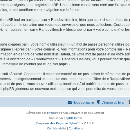
inateur. Les deux premiers cookies ne contiennent qu’un identifiant utilisateur (dési
ement assignés par le logiciel phpBB. Un troisième cookie sera créé une fois que vo
z lus, ce qui améliore votre navigation sur le forum.
 phpBB tout en naviguant sur « Randovttfree.fr », bien que ceux-ci soient hors de
écupérer l’information que vous nous envoyez et que nous collectons. Ceci peut êtr
»), l’enregistrement sur « Randovttfree.fr » (désignée ici par « votre compte ») et
gné ci-après par « votre nom d’utilisateur »), un mot de passe personnel utilisé po
ignée ci-après par « votre courriel »). Vos informations pour votre compte sur « Ran
ation en-dehors de votre nom d’utilisateur, de votre mot de passe et de votre adre
ste à la discrétion de « Randovttfree.fr ». Dans tous les cas, vous pouvez choisir q
automatique de courriel par le logiciel phpBB.
l soit sécurisé. Cependant, il est recommandé de ne pas utiliser le même mot de pas
onservez-le soigneusement et en aucun cas une personne affiliée de « Randovttfree.
re mot de passe, vous pouvez utiliser la fonction « J’ai oublié mon mot de passe 
logiciel phpBB générera un nouveau mot de passe qui vous permettra de vous reconnec
Nous contacter
L’équipe du forum
Développé par
phpBB
® Forum Software © phpBB Limited
Traduit par
phpBB-fr.com
Drapeaux des Pays par Sylver35
» V 1.5.0
Confidentialité
|
Conditions