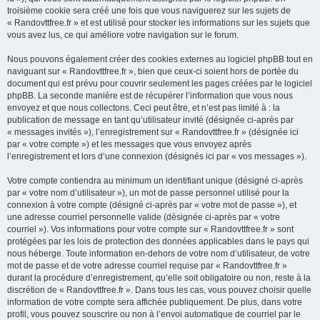
troisième cookie sera créé une fois que vous naviguerez sur les sujets de
« Randovttfree.fr » et est utilisé pour stocker les informations sur les sujets que
vous avez lus, ce qui améliore votre navigation sur le forum.
Nous pouvons également créer des cookies externes au logiciel phpBB tout en
naviguant sur « Randovttfree.fr », bien que ceux-ci soient hors de portée du
document qui est prévu pour couvrir seulement les pages créées par le logiciel
phpBB. La seconde manière est de récupérer l’information que vous nous
envoyez et que nous collectons. Ceci peut être, et n’est pas limité à : la
publication de message en tant qu’utilisateur invité (désignée ci-après par
« messages invités »), l’enregistrement sur « Randovttfree.fr » (désignée ici
par « votre compte ») et les messages que vous envoyez après
l’enregistrement et lors d’une connexion (désignés ici par « vos messages »).
Votre compte contiendra au minimum un identifiant unique (désigné ci-après
par « votre nom d’utilisateur »), un mot de passe personnel utilisé pour la
connexion à votre compte (désigné ci-après par « votre mot de passe »), et
une adresse courriel personnelle valide (désignée ci-après par « votre
courriel »). Vos informations pour votre compte sur « Randovttfree.fr » sont
protégées par les lois de protection des données applicables dans le pays qui
nous héberge. Toute information en-dehors de votre nom d’utilisateur, de votre
mot de passe et de votre adresse courriel requise par « Randovttfree.fr »
durant la procédure d’enregistrement, qu’elle soit obligatoire ou non, reste à la
discrétion de « Randovttfree.fr ». Dans tous les cas, vous pouvez choisir quelle
information de votre compte sera affichée publiquement. De plus, dans votre
profil, vous pouvez souscrire ou non à l’envoi automatique de courriel par le