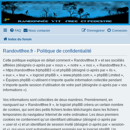
Randovttfree.fr
Bienvenue sur le site des randos vtt et pédestre de Bretagne . Bonne navigation sur le site
et bonnes randos dans l'Ouest !
FAQ
Nous contacter
S’enregistrer
Connexion
Index du forum
Randovttfree.fr - Politique de confidentialité
Cette politique explique en détail comment « Randovttfree.fr » et ses sociétés
affiliées (désignés ci-après par « nous », « notre », « nos », « Randovttfree.fr »,
« https://randovttfree.fr/phpBB3 ») et phpBB (désigné ci-après par « ils »,
« eux », « leur », « logiciel phpBB », « www.phpbb.com », « phpBB Limited »,
« Équipes phpBB ») utilisent n’importe quelle information collectée pendant
n’importe quelle session d’utilisation de votre part (désignée ci-après par « vos
informations »).
Vos informations sont collectées de deux manières. Premièrement, en
naviguant sur « Randovttfree.fr », le logiciel phpBB créera un certain nombre
de cookies, qui sont des petits fichiers textes téléchargés dans les fichiers
temporaires du navigateur Internet de votre ordinateur. Les deux premiers
cookies ne contiennent qu’un identifiant utilisateur (désigné ci-après par
« user-id ») et un identifiant de session invité (désigné ci-après par « session-
id »), qui vous sont automatiquement assignés par le logiciel phpBB. Un